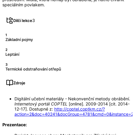
speciálním povlakem.
3
Dílčí lekce
1
Základní pojmy
2
Leptání
3
Termické odstraňování otřepů
Zdroje
Digitální učební materiály - Nekonvenční metody obrábění.
Internetový portál COPTEL
[online]. 2009-2014 [cit. 2014-
12-17]. Dostupné z:
http://coptel.coptkm.cz/?
action=2&doc=40241&docGroup=4781&cmd=0&instance=2
Prezentace: