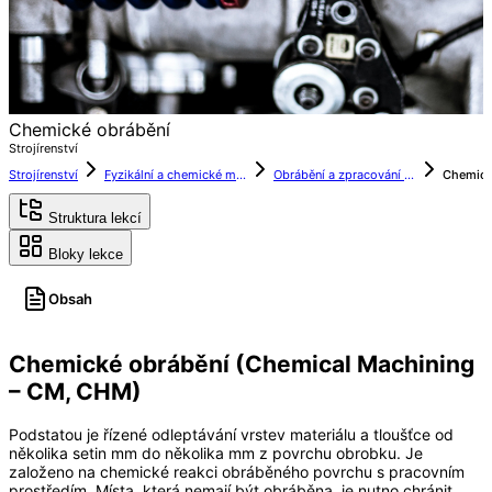
Chemické obrábění
Strojírenství
Strojírenství
Fyzikální a chemické metody obrábění
Obrábění a zpracování kovů
Chemick
Struktura lekcí
Bloky lekce
Obsah
Chemické obrábění (Chemical Machining
– CM, CHM)
Podstatou je řízené odleptávání vrstev materiálu a tloušťce od
několika setin mm do několika mm z povrchu obrobku. Je
založeno na chemické reakci obráběného povrchu s pracovním
prostředím. Místa, která nemají být obráběna, je nutno chránit