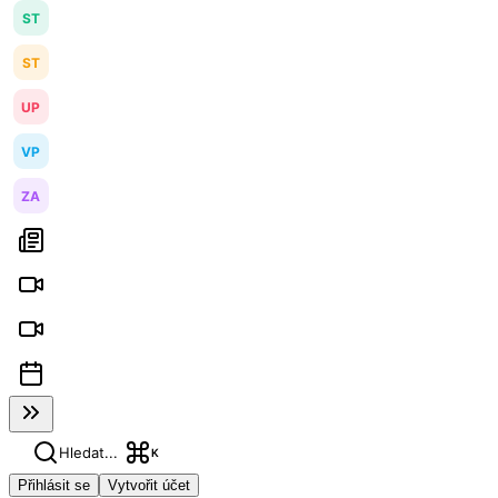
ST
ST
UP
VP
ZA
Hledat...
K
Přihlásit se
Vytvořit účet