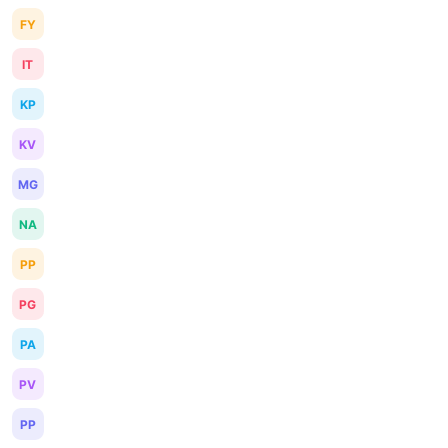
FY
IT
KP
KV
MG
NA
PP
PG
PA
PV
PP