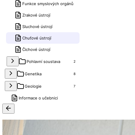
Funkce smyslových orgánů
Zrakové ústrojí
Sluchové ústrojí
Chuťové ústrojí
Čichové ústrojí
Pohlavní soustava
2
Genetika
8
Geologie
7
Informace o učebnici