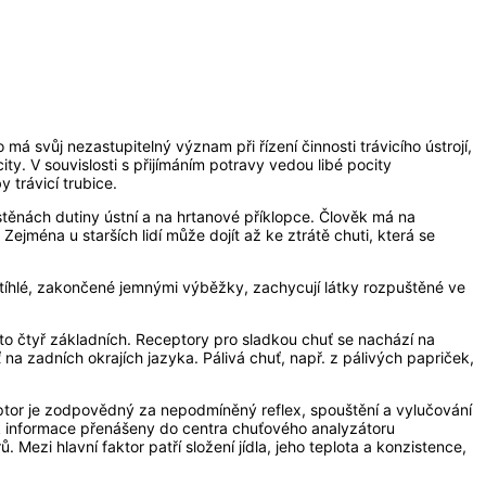
má svůj nezastupitelný význam při řízení činnosti trávicího ústrojí,
y. V souvislosti s přijímáním potravy vedou libé pocity
 trávicí trubice.
 stěnách dutiny ústní a na hrtanové příklopce. Člověk má na
jména u starších lidí může dojít až ke ztrátě chuti, která se
íhlé, zakončené jemnými výběžky, zachycují látky rozpuštěné ve
hto čtyř základních. Receptory pro sladkou chuť se nachází na
na zadních okrajích jazyka. Pálivá chuť, např. z pálivých papriček,
ptor je zodpovědný za nepodmíněný reflex, spouštění a vylučování
k informace přenášeny do centra chuťového analyzátoru
ezi hlavní faktor patří složení jídla, jeho teplota a konzistence,