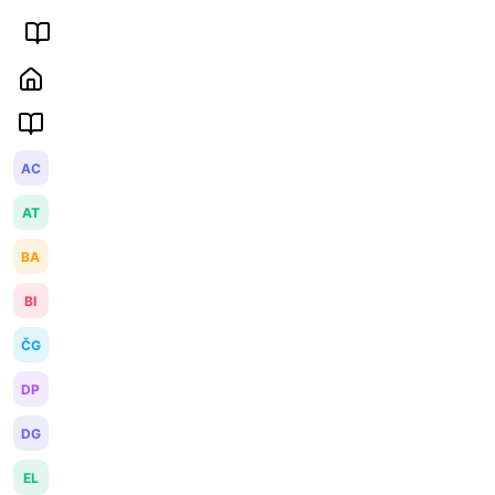
AC
AT
BA
BI
ČG
DP
DG
EL