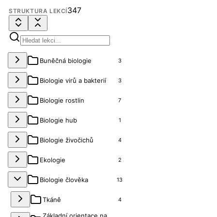
347
STRUKTURA LEKCÍ
Buněčná biologie
3
Biologie virů a bakterií
3
Biologie rostlin
7
Biologie hub
1
Biologie živočichů
4
Ekologie
2
Biologie člověka
13
Tkáně
4
Základní orientace na