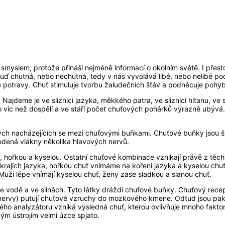
smyslem, protože přináší nejméně informací o okolním světě. I přesto 
 chutná, nebo nechutná, tedy v nás vyvolává libé, nebo nelibé pocit
 potravy. Chuť stimuluje tvorbu žaludečních šťáv a podněcuje pohyby
Najdeme je ve sliznici jazyka, měkkého patra, ve sliznici hltanu, ve
 víc než dospělí a ve stáří počet chuťových pohárků výrazně ubývá. Ze
ch nacházejících se mezi chuťovými buňkami. Chuťové buňky jsou št
edená vlákny několika hlavových nervů.
nou, hořkou a kyselou. Ostatní chuťové kombinace vznikají právě z těc
krajích jazyka, hořkou chuť vnímáme na kořeni jazyka a kyselou chuť 
 Muži lépe vnímají kyselou chuť, ženy zase sladkou a slanou chuť.
 vodě a ve slinách. Tyto látky dráždí chuťové buňky. Chuťový rece
 nervy) putují chuťové vzruchy do mozkového kmene. Odtud jsou pa
 analyzátoru vzniká výsledná chuť, kterou ovlivňuje mnoho faktorů. M
vým ústrojím velmi úzce spjato.