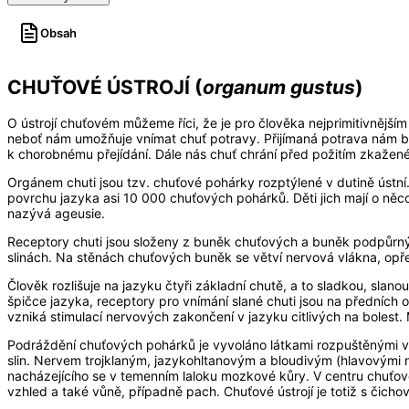
Obsah
CHUŤOVÉ ÚSTROJÍ (
organum gustus
)
O ústrojí chuťovém můžeme říci, že je pro člověka nejprimitivnějším 
neboť nám umožňuje vnímat chuť potravy. Přijímaná potrava nám buď
k chorobnému přejídání. Dále nás chuť chrání před požitím zkažené
Orgánem chuti jsou tzv. chuťové pohárky rozptýlené v dutině ústní. 
povrchu jazyka asi 10 000 chuťových pohárků. Děti jich mají o něco
nazývá ageusie.
Receptory chuti jsou složeny z buněk chuťových a buněk podpůrný
slinách. Na stěnách chuťových buněk se větví nervová vlákna, opř
Člověk rozlišuje na jazyku čtyři základní chutě, a to sladkou, sla
špičce jazyka, receptory pro vnímání slané chuti jsou na předních o
vzniká stimulací nervových zakončení v jazyku citlivých na bolest.
Podráždění chuťových pohárků je vyvoláno látkami rozpuštěnými ve
slin. Nervem trojklaným, jazykohltanovým a bloudivým (hlavovými
nacházejícího se v temenním laloku mozkové kůry. V centru chuťového
vzhled a také vůně, případně pach. Chuťové ústrojí je totiž s čicho