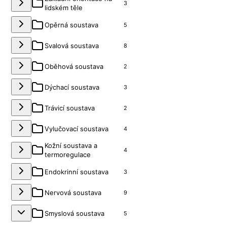
3
lidském těle
Opěrná soustava
5
Svalová soustava
8
Oběhová soustava
2
Dýchací soustava
3
Trávicí soustava
2
Vylučovací soustava
4
Kožní soustava a
4
termoregulace
Endokrinní soustava
3
Nervová soustava
9
Smyslová soustava
5