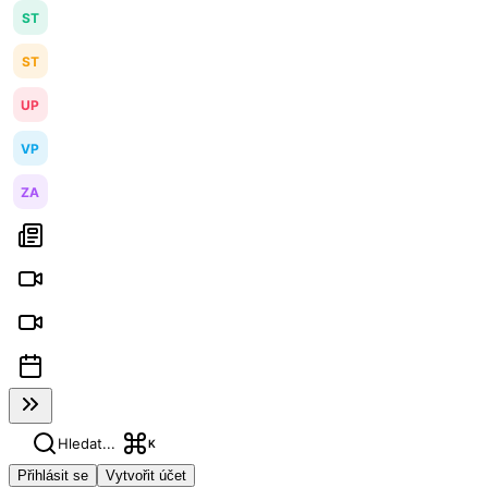
ST
ST
UP
VP
ZA
Hledat...
K
Přihlásit se
Vytvořit účet