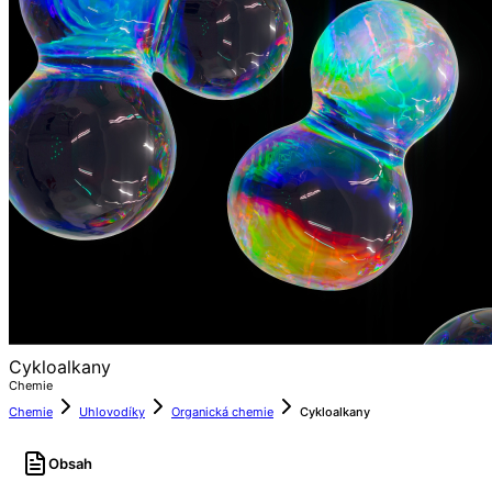
Cykloalkany
Chemie
Chemie
Uhlovodíky
Organická chemie
Cykloalkany
Obsah