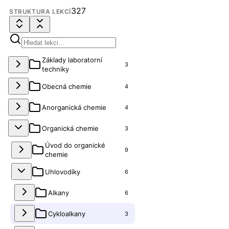
327
STRUKTURA LEKCÍ
Základy laboratorní
3
techniky
Obecná chemie
4
Anorganická chemie
4
Organická chemie
3
Úvod do organické
9
chemie
Uhlovodíky
6
Alkany
6
Cykloalkany
3