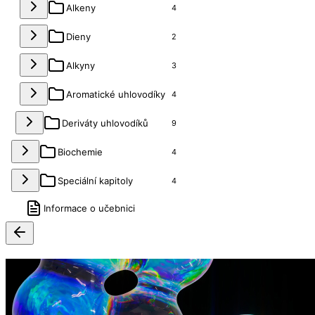
Alkeny
4
Dieny
2
Alkyny
3
Aromatické uhlovodíky
4
Deriváty uhlovodíků
9
Biochemie
4
Speciální kapitoly
4
Informace o učebnici