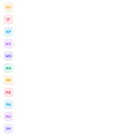
FY
IT
KP
KV
MG
NA
PP
PG
PA
PV
PP