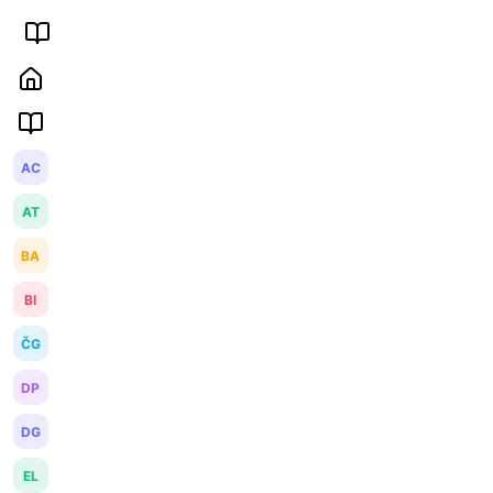
AC
AT
BA
BI
ČG
DP
DG
EL