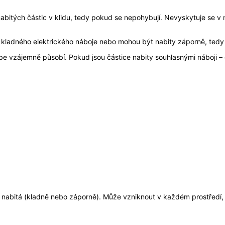
nabitých částic v klidu, tedy pokud se nepohybují. Nevyskytuje se v n
či kladného elektrického náboje nebo mohou být nabity záporně, tedy 
sebe vzájemně působí. Pokud jsou částice nabity souhlasnými náboji – 
cky nabitá (kladně nebo záporně). Může vzniknout v každém prostředí,