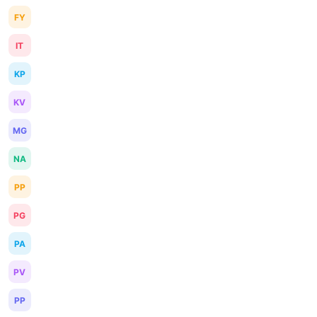
FY
IT
KP
KV
MG
NA
PP
PG
PA
PV
PP