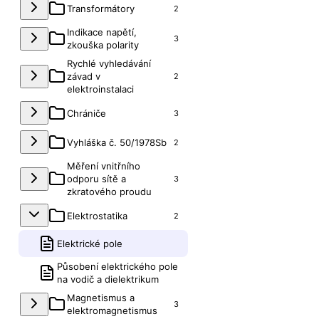
Transformátory
2
Indikace napětí,
3
zkouška polarity
Rychlé vyhledávání
závad v
2
elektroinstalaci
Chrániče
3
Vyhláška č. 50/1978Sb
2
Měření vnitřního
odporu sítě a
3
zkratového proudu
Elektrostatika
2
Elektrické pole
Působení elektrického pole
na vodič a dielektrikum
Magnetismus a
3
elektromagnetismus