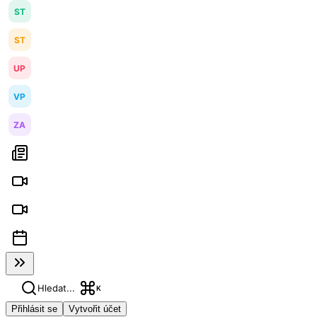
ST
ST
UP
VP
ZA
Hledat...
K
Přihlásit se
Vytvořit účet