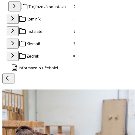
Trojfázová soustava
2
Kominík
8
Instalatér
3
Klempíř
7
Zedník
16
Informace o učebnici