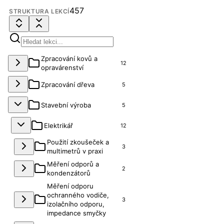
457
STRUKTURA LEKCÍ
Zpracování kovů a
12
opravárenství
Zpracování dřeva
5
Stavební výroba
5
Elektrikář
12
Použití zkoušeček a
3
multimetrů v praxi
Měření odporů a
2
kondenzátorů
Měření odporu
ochranného vodiče,
3
izolačního odporu,
impedance smyčky