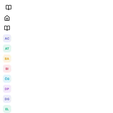
AC
AT
BA
BI
ČG
DP
DG
EL