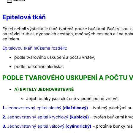
Epitelová tkáň
Epitel neboli výstelka je tkáň tvořená pouze buňkami. Buňky jsou k
na trávicí trubici, dýchacích cestách, močových cestách a i na pohr
epitelem.
Epitelovou tkáň můžeme rozdělit:
podle tvarového uskupení a počtu vrstev;
podle funkčního hlediska.
PODLE TVAROVÉHO USKUPENÍ A POČTU V
A)
EPITELY JEDNOVRSTEVNÉ
Jejich buňky jsou uložené v jedné jediné vrstvě.
1.
Jednovrstevný epitel plochý
(dlaždicový
)
– tvořený plochými buňk
2.
Jednovrstevný epitel krychlový
(k
ubický)
– tvořen buňkami krych
3.
Jednovrstevný epitel válcový
(cylindrický)
– protáhlé buňky hran