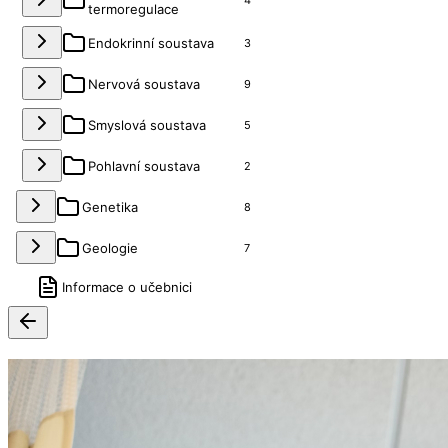
4
termoregulace
Endokrinní soustava
3
Nervová soustava
9
Smyslová soustava
5
Pohlavní soustava
2
Genetika
8
Geologie
7
Informace o učebnici