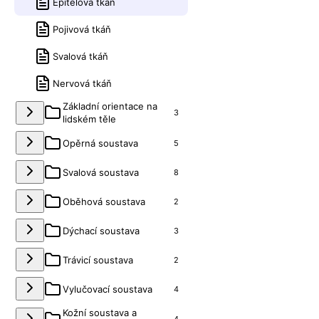
Epitelová tkáň
Pojivová tkáň
Svalová tkáň
Nervová tkáň
Základní orientace na
3
lidském těle
Opěrná soustava
5
Svalová soustava
8
Oběhová soustava
2
Dýchací soustava
3
Trávicí soustava
2
Vylučovací soustava
4
Kožní soustava a