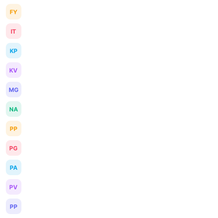
FY
IT
KP
KV
MG
NA
PP
PG
PA
PV
PP