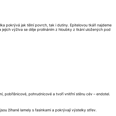
a pokrývá jak tělní povrch, tak i dutiny. Epitelovou tkáň najdeme
a jejich výživa se děje prolínáním z hloubky z tkání uložených pod
í, pobřišnicové, pohrudnicové a tvoří vnitřní stěnu cév – endotel.
jsou žíhané lamely s řasinkami a pokrývají výstelky střev.