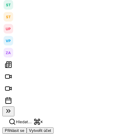
ST
ST
UP
VP
ZA
Hledat...
K
Přihlásit se
Vytvořit účet