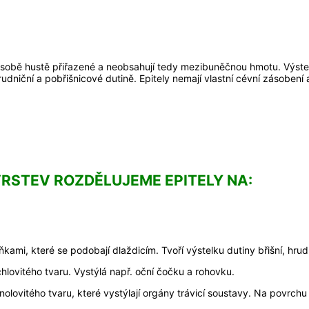
 sobě hustě přiřazené a neobsahují tedy mezibuněčnou hmotu. Výstelk
udniční a pobřišnicové dutině. Epitely nemají vlastní cévní zásobení 
RSTEV ROZDĚLUJEME EPITELY NA:
ami, které se podobají dlaždicím. Tvoří výstelku dutiny břišní, hrudn
lovitého tvaru. Vystýlá např. oční čočku a rohovku.
olovitého tvaru, které vystýlají orgány trávicí soustavy. Na povrchu 