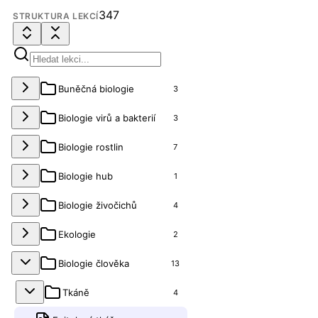
347
STRUKTURA LEKCÍ
Buněčná biologie
3
Biologie virů a bakterií
3
Biologie rostlin
7
Biologie hub
1
Biologie živočichů
4
Ekologie
2
Biologie člověka
13
Tkáně
4