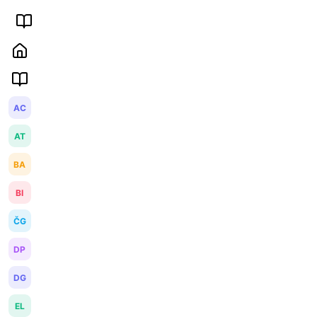
AC
AT
BA
BI
ČG
DP
DG
EL