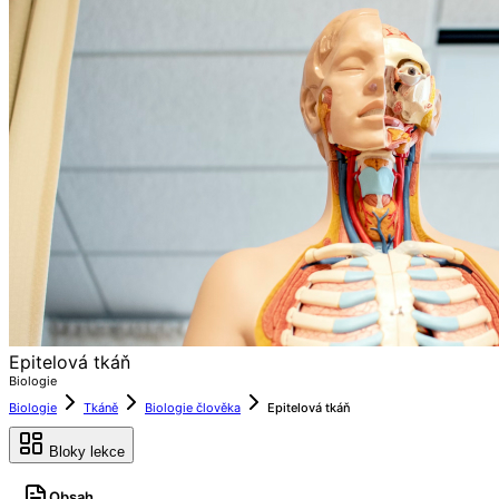
Epitelová tkáň
Biologie
Biologie
Tkáně
Biologie člověka
Epitelová tkáň
Bloky lekce
Obsah