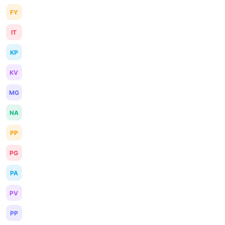
FY
IT
KP
KV
MG
NA
PP
PG
PA
PV
PP