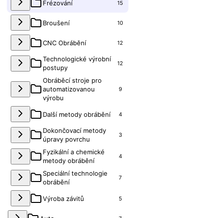
Frézování
15
Broušení
10
CNC Obrábění
12
Technologické výrobní
12
postupy
Obráběcí stroje pro
automatizovanou
9
výrobu
Další metody obrábění
4
Dokončovací metody
3
úpravy povrchu
Fyzikální a chemické
4
metody obrábění
Speciální technologie
7
obrábění
Výroba závitů
5