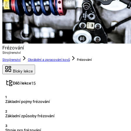
Frézování
Strojírenství
Strojírenství
Obrábění a zpracování kovů
Frézování
Bloky lekce
15
Dílčí lekce
1
Základní pojmy frézování
2
Základní způsoby frézování
3
Stroje pro frézování