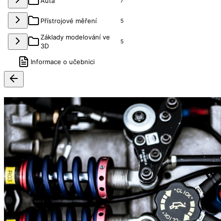
Auta
7
Přístrojové měření
5
Základy modelování ve
5
3D
Informace o učebnici