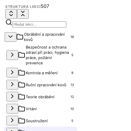
507
STRUKTURA LEKCÍ
Obrábění a zpracování
16
kovů
Bezpečnost a ochrana
zdraví při práci, hygiena
5
práce, požární
prevence
Kontrola a měření
9
Ruční zpracování kovů
13
Teorie obrábění
12
Vrtání
10
Soustružení
5