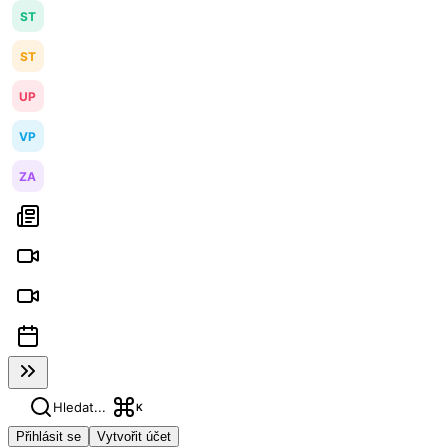
ST
ST
UP
VP
ZA
Hledat...
K
Přihlásit se
Vytvořit účet