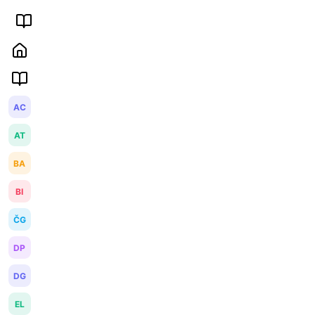
AC
AT
BA
BI
ČG
DP
DG
EL