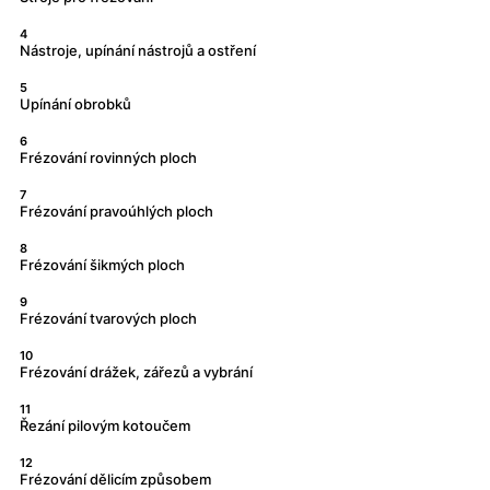
4
Nástroje, upínání nástrojů a ostření
5
Upínání obrobků
6
Frézování rovinných ploch
7
Frézování pravoúhlých ploch
8
Frézování šikmých ploch
9
Frézování tvarových ploch
10
Frézování drážek, zářezů a vybrání
11
Řezání pilovým kotoučem
12
Frézování dělicím způsobem