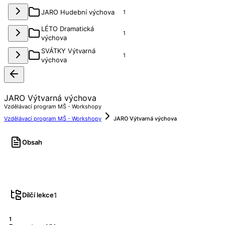
JARO Hudební výchova
1
LÉTO Dramatická
1
výchova
SVÁTKY Výtvarná
1
výchova
JARO Výtvarná výchova
Vzdělávací program MŠ - Workshopy
Vzdělávací program MŠ - Workshopy
JARO Výtvarná výchova
Obsah
1
Dílčí lekce
1