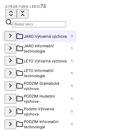
73
STRUKTURA LEKCÍ
JARO Výtvarná výchova
1
JARO Informační
1
technologie
LÉTO Výtvarná výchova
1
LÉTO Informační
1
technologie
PODZIM Dramatická
1
výchova
PODZIM Hudební
1
výchova
Podzim Výtvarná
1
výchova
PODZIM Informační
1
technologie