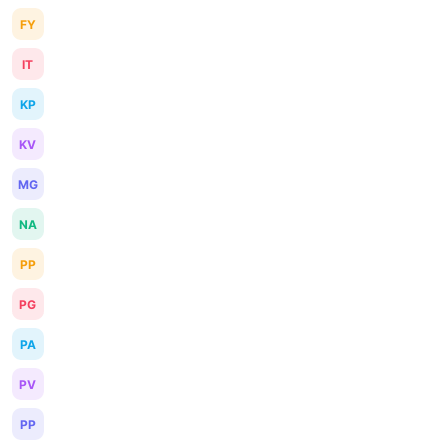
FY
IT
KP
KV
MG
NA
PP
PG
PA
PV
PP