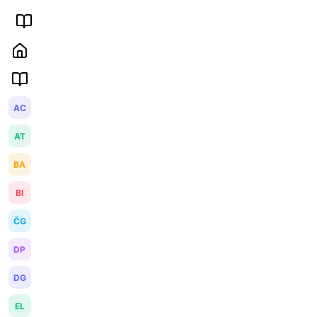
AC
AT
BA
BI
ČG
DP
DG
EL