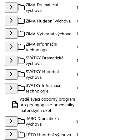
ZIMA Dramatická
1
výchova
ZIMA Hudební výchova
1
ZIMA Výtvarná výchova
1
ZIMA Informační
1
technologie
SVÁTKY Dramatická
1
výchova
SVÁTKY Hudební
1
výchova
SVÁTKY Informační
1
technologie
Vzdělávací odborný program
pro pedagogické pracovníky
mateřských škol
JARO Dramatická
2
výchova
LÉTO Hudební výchova
1