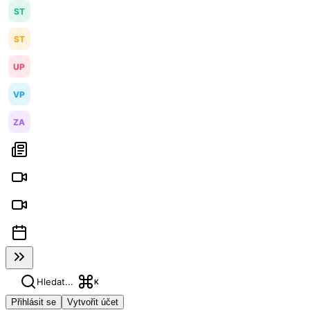
ST
ST
UP
VP
ZA
Hledat...
K
Přihlásit se
Vytvořit účet