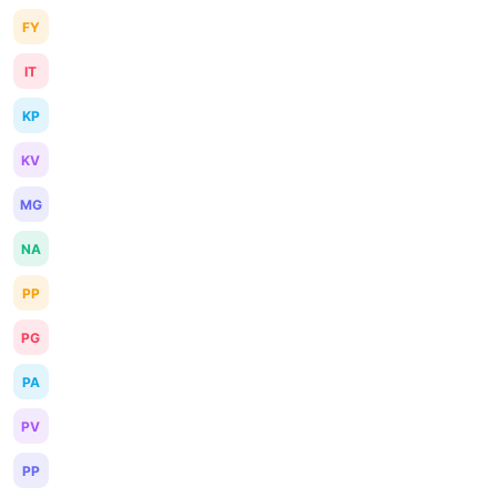
FY
IT
KP
KV
MG
NA
PP
PG
PA
PV
PP