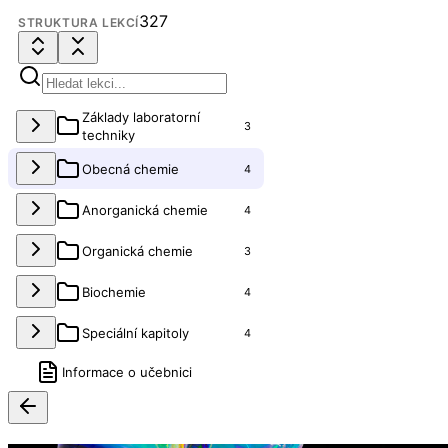
327
STRUKTURA LEKCÍ
Základy laboratorní
3
techniky
Obecná chemie
4
Anorganická chemie
4
Organická chemie
3
Biochemie
4
Speciální kapitoly
4
Informace o učebnici