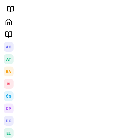
AC
AT
BA
BI
ČG
DP
DG
EL