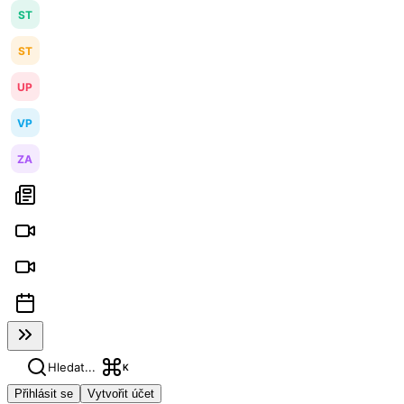
ST
ST
UP
VP
ZA
Hledat...
K
Přihlásit se
Vytvořit účet