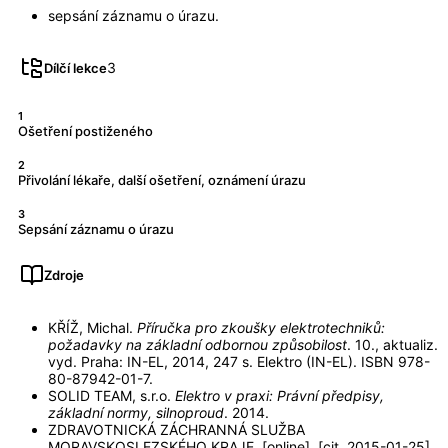
sepsání záznamu o úrazu.
3
Dílčí lekce
1
Ošetření postiženého
2
Přivolání lékaře, další ošetření, oznámení úrazu
3
Sepsání záznamu o úrazu
Zdroje
KŘÍŽ, Michal.
Příručka pro zkoušky elektrotechniků:
požadavky na základní odbornou způsobilost
. 10., aktualiz.
vyd. Praha: IN-EL, 2014, 247 s. Elektro (IN-EL). ISBN 978-
80-87942-01-7.
SOLID TEAM, s.r.o.
Elektro v praxi: Právní předpisy,
základní normy, silnoproud
. 2014.
ZDRAVOTNICKÁ ZÁCHRANNÁ SLUŽBA
MORAVSKOSLEZSKÉHO KRAJE. [online]. [cit. 2015-01-25].