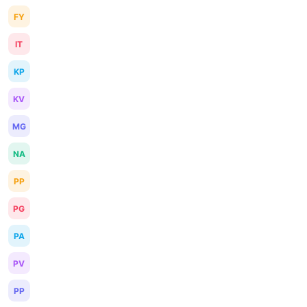
FY
IT
KP
KV
MG
NA
PP
PG
PA
PV
PP