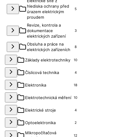
Elektrické sítě z
hlediska ochrany před
5
úrazem elektrickým
proudem
Revize, kontrola a
dokumentace
3
elektrických zařízení
Obsluha a práce na
8
elektrických zařízeních
Základy elektrotechniky
10
Číslicová technika
4
Elektronika
18
Elektrotechnická měření
10
Elektrické stroje
4
Optoelektronika
2
Mikropočítačová
12