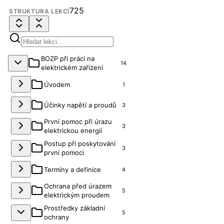
725
STRUKTURA LEKCÍ
BOZP při práci na
14
elektrickém zařízení
Úvodem
1
Účinky napětí a proudů
3
První pomoc při úrazu
3
elektrickou energií
Postup při poskytování
3
první pomoci
Termíny a definice
4
Ochrana před úrazem
5
elektrickým proudem
Prostředky základní
5
ochrany