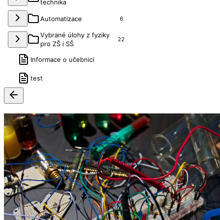
technika
Automatizace
6
Vybrané úlohy z fyziky
22
pro ZŠ i SŠ
Informace o učebnici
test