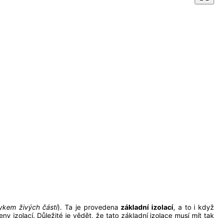
ykem živých částí
). Ta je provedena
základní izolací
, a to i když
y izolací. Důležité je vědět, že tato základní izolace musí mít tak