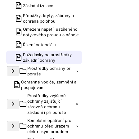
Základní izolace
Přepážky, kryty, zábrany a
ochrana polohou
Omezení napětí, ustáleného
dotykového proudu a náboje
Řízení potenciálu
Požadavky na prostředky
základní ochrany
Prostředky ochrany při
5
poruše
Ochranné vodiče, zemnění a
pospojování
Prostředky zvýšené
ochrany zajišťující
4
zároveň ochranu
základní i při poruše
Kompletní opatření pro
ochranu před úrazem
5
elektrickým proudem