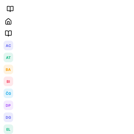
AC
AT
BA
BI
ČG
DP
DG
EL