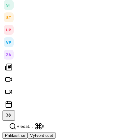
ST
ST
UP
VP
ZA
Hledat...
K
Přihlásit se
Vytvořit účet