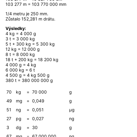
103 277 m = 103 770 000 mm
1/4 metru je 250 mm.
Zůstalo 152,281 m drátu.
Výsledky:
4 kg = 4 000 g
3 t = 3 000 kg
5 t + 300 kg = 5 300 kg
12 kg = 12 000 g
8 t = 8 000 kg
18 t + 200 kg = 18 200 kg
4 000 g = 4 kg
6 000 kg = 6 t
4 500 g = 4 kg 500 g
380 t = 380 000 000 g
70
kg
=
70 000
g
49
mg
=
0,049
g
51
ng
=
0,051
µg
27
pg
=
0,027
ng
3
dg
=
30
g
67
mg
=
67 000 000
ng