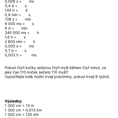
0,008 s = ms
0,4 d = s
144 h = d
0,6 min = s
728 s = min
9 000 ms = s
9 d = min
340 000 ms = h
1,6 h = s
2 800 min = h
0,005 s = ms
0,7 d = s
0,003 h = ms
Pokud čtyři kočky sežerou čtyři myši během čtyř minut, za
jaký čas 110 koček sežere 110 myší?
Vypočítejte kolik hodin trvají prázdniny, pokud trvají 8 týdnů.
Výsledky:
1 300 cm = 13 m
1 300 cm = 0,013 km
1 300 cm = 130 dm