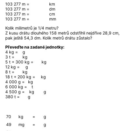
103 277 m = km
103 277 m = dm
103 277 m = cm
103 277 m = mm
Kolik milimetrů je 1/4 metru?
Z kusu drátu dlouhého 158 metrů odstřihli nejdříve 28,9 cm,
pak ještě 54,3 dm. Kolik metrů drátu zůstalo?
Převeďte na zadané jednotky:
4 kg = g
3 t = kg
5 t + 300 kg = kg
12 kg = g
8 t = kg
18 t + 200 kg = kg
4 000 g = kg
6 000 kg = t
4 500 g = kg g
380 t = g
70
kg
=
g
49
mg
=
g