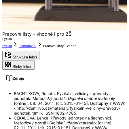
Pracovní listy - vhodné i pro ZŠ
Fyzika
Fyzika
Jednotky SI
Pracovní listy - vhodné i pro ZŠ
Struktura lekcí
Bloky lekce
Zdroje
BACHTÍKOVÁ, Renata. Fyzikální veličiny - převody
jednotek.
Metodický portál : Digitální učební materiály
[online]. 08. 04. 2011, [cit. 2015-01-15]. Dostupný z WWW:
<http://dum.rvp.cz/materialy/fyzikalni-veliciny-prevody-
jednotek.html>. ISSN 1802-4785.
ČEKALOVÁ, Lenka. Převody jednotek na šachovnici.
Metodický portál : Digitální učební materiály
[online].
02. 11. 2011, [cit. 2015-01-15]. Dostupný z WWW: