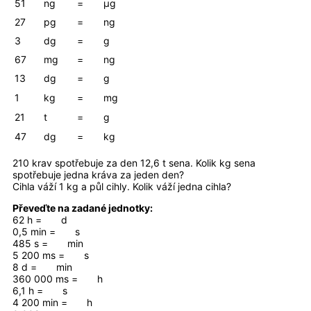
51
ng
=
µg
27
pg
=
ng
3
dg
=
g
67
mg
=
ng
13
dg
=
g
1
kg
=
mg
21
t
=
g
47
dg
=
kg
210 krav spotřebuje za den 12,6 t sena. Kolik kg sena
spotřebuje jedna kráva za jeden den?
Cihla váží 1 kg a půl cihly. Kolik váží jedna cihla?
Převeďte na zadané jednotky:
62 h = d
0,5 min = s
485 s = min
5 200 ms = s
8 d = min
360 000 ms = h
6,1 h = s
4 200 min = h