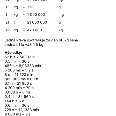
13
dg
=
130
g
1
kg
=
1 000 000
mg
21
t
=
21 000 000
g
47
dg
=
470 000
kg
Jedna kráva spotřebuje za den 60 kg sena.
Jedna cihla váží 1,5 kg.
Výsledky:
62 h = 2,58333 d
0,5 min = 30 s
485 s = 8,08333 min
5 200 ms = 5,2 s
8 d = 11 520 min
360 000 ms = 0,1 h
6,1 h = 21 960 s
4 200 min = 70 h
0,008 s = 8 ms
0,4 d = 34 560 s
144 h = 6 d
0,6 min = 36 s
728 s = 12,1333 min
9 000 ms = 9 s