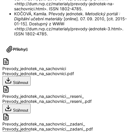
<http://dum.rvp.cz/materialy/prevody-jednotek-na-
sachovnici.html>. ISSN 1802-4785.
KOČOVÁ, Kamila. Převody jednotek.
Metodický portál :
Digitální učební materiály
[online]. 07. 09. 2010, [cit. 2015-
01-15]. Dostupný z WWW:
<http://dum.rvp.cz/materialy/prevody-jednotek-3.html>.
ISSN 1802-4785.
6
Přílohy
Prevody_jednotek_na_sachovnici
Prevody_jednotek_na_sachovnici.pdf
Stáhnout
Prevody_jednotek_na_sachovnici__reseni_
Prevody_jednotek_na_sachovnici__reseni_.pdf
Stáhnout
Prevody_jednotek_na_sachovnici__zadani_
Prevody_jednotek_na_sachovnici__zadani_.pdf