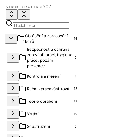
507
STRUKTURA LEKCÍ
Obrábění a zpracování
16
kovů
Bezpečnost a ochrana
zdraví při práci, hygiena
5
práce, požární
prevence
Kontrola a měření
9
Ruční zpracování kovů
13
Teorie obrábění
12
Vrtání
10
Soustružení
5