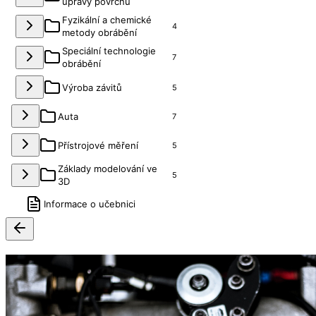
úpravy povrchu
Fyzikální a chemické
4
metody obrábění
Speciální technologie
7
obrábění
Výroba závitů
5
Auta
7
Přístrojové měření
5
Základy modelování ve
5
3D
Informace o učebnici