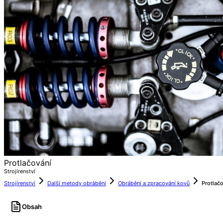
Protlačování
Strojírenství
Strojírenství
Další metody obrábění
Obrábění a zpracování kovů
Protlač
Obsah