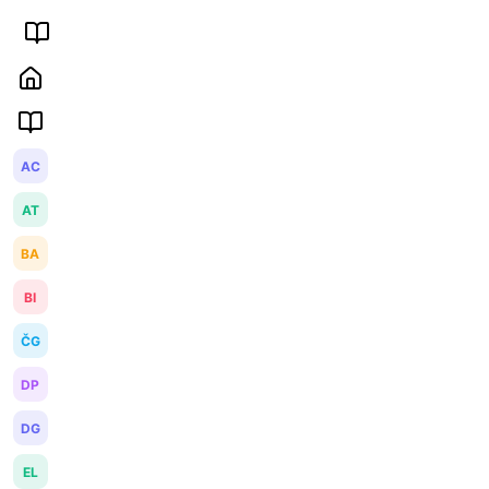
AC
AT
BA
BI
ČG
DP
DG
EL