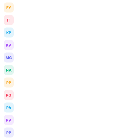
FY
IT
KP
KV
MG
NA
PP
PG
PA
PV
PP