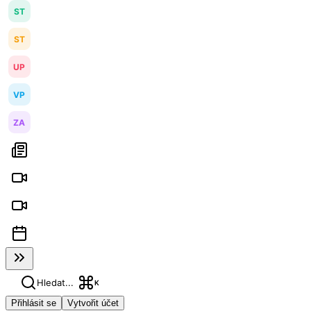
ST
ST
UP
VP
ZA
Hledat...
K
Přihlásit se
Vytvořit účet