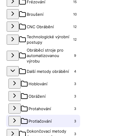
Frézování
15
Broušení
10
CNC Obrábění
12
Technologické výrobní
12
postupy
Obráběcí stroje pro
automatizovanou
9
výrobu
Další metody obrábění
4
Hoblování
3
Obrážení
3
Protahování
3
Protlačování
3
Dokončovací metody
3