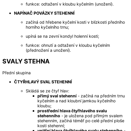
funkce: odtažení v kloubu kyčelním (unožení).
NAPÍNAČ POVÁZKY STEHENNÍ
začíná od hřebene kyčelní kosti v blízkosti předního
horního kyčelního trnu;
upíná se na zevní kondyl holenní kosti;
funkce: ohnutí a odtažení v kloubu kyčelním
(přednožení a unožení).
SVALY STEHNA
Přední skupina
ČTYŘHLAVÝ SVAL STEHENNÍ
Skládá se ze čtyř hlav:
přímý sval stehenní
- začíná na předním trnu
kyčelním a nad kloubní jamkou kyčelního
kloubu​;
prostřední hlava čtyřhlavého svalu
stehenního
- je uložena pod přímým svalem
stehenním, začíná téměř po celé přední ploše
kosti stehenní;
vnitřní hlava čtyřhlavého svalu stehenního
-