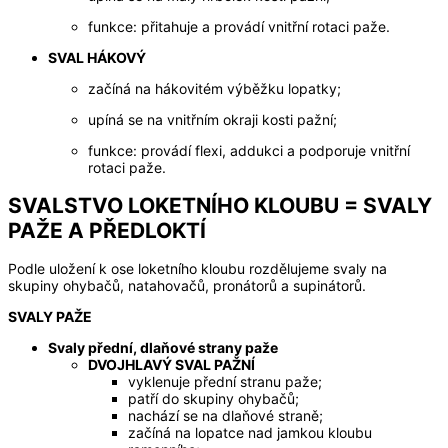
funkce: přitahuje a provádí vnitřní rotaci paže.
SVAL HÁKOVÝ
začíná na hákovitém výběžku lopatky;
upíná se na vnitřním okraji kosti pažní;
funkce: provádí flexi, addukci a podporuje vnitřní
rotaci paže.
SVALSTVO LOKETNÍHO KLOUBU = SVALY
PAŽE A PŘEDLOKTÍ
Podle uložení k ose loketního kloubu rozdělujeme svaly na
skupiny ohybačů, natahovačů, pronátorů a supinátorů.
SVALY PAŽE
Svaly přední, dlaňové strany paže
DVOJHLAVÝ SVAL PAŽNÍ
vyklenuje přední stranu paže;
patří do skupiny ohybačů;
nachází se na dlaňové straně;
začíná na lopatce nad jamkou kloubu