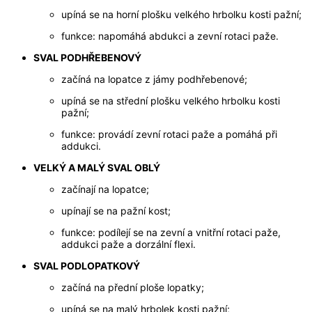
upíná se na horní plošku velkého hrbolku kosti pažní;
funkce: napomáhá abdukci a zevní rotaci paže.
SVAL PODHŘEBENOVÝ
začíná na lopatce z jámy podhřebenové;
upíná se na střední plošku velkého hrbolku kosti
pažní;
funkce: provádí zevní rotaci paže a pomáhá při
addukci.
VELKÝ A MALÝ SVAL OBLÝ
začínají na lopatce;
upínají se na pažní kost;
funkce: podílejí se na zevní a vnitřní rotaci paže,
addukci paže a dorzální flexi.
SVAL PODLOPATKOVÝ
začíná na přední ploše lopatky;
upíná se na malý hrbolek kosti pažní;