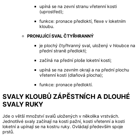
upíná se na zevní stranu vřetenní kosti
(uprostřed);
funkce: pronace předloktí, flexe v loketním
kloubu.
PRONUJÍCÍ SVAL ČTYŘHRANNÝ
je plochý čtyřhranný sval, uložený v hloubce na
přední straně předloktí;
začíná na přední ploše loketní kosti;
upíná se na zevním okraji a na přední plochu
vřetenní kosti (dlaňová plocha);
funkce: pronace předloktí.
SVALY KLOUBŮ ZÁPĚSTNÍCH A DLOUHÉ
SVALY RUKY
Jde o větší množství svalů uložených v několika vrstvách.
Jednotlivé svaly začínají na kosti pažní, kosti vřetenní a kosti
loketní a upínají se na kostru ruky. Ovládají především spoje
prstů.