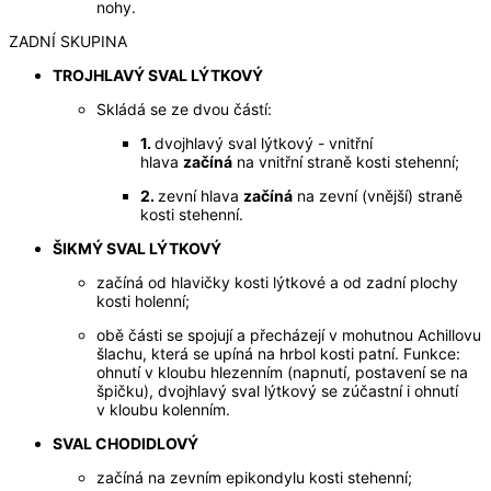
nohy.
ZADNÍ SKUPINA
TROJHLAVÝ SVAL LÝTKOVÝ
Skládá se ze dvou částí:
1.
dvojhlavý sval lýtkový - vnitřní
hlava
začíná
na vnitřní straně kosti stehenní;
2.
zevní hlava
začíná
na zevní (vnější) straně
kosti stehenní.
Š
IKMÝ SVAL LÝTKOVÝ
začíná od hlavičky kosti lýtkové a od zadní plochy
kosti holenní;
obě části se spojují a přecházejí v mohutnou Achillovu
šlachu, která se upíná na hrbol kosti patní. Funkce:
ohnutí v kloubu hlezenním (napnutí, postavení se na
špičku), dvojhlavý sval lýtkový se zúčastní i ohnutí
v kloubu kolenním.
SVAL CHODIDLOVÝ
začíná na zevním epikondylu kosti stehenní;