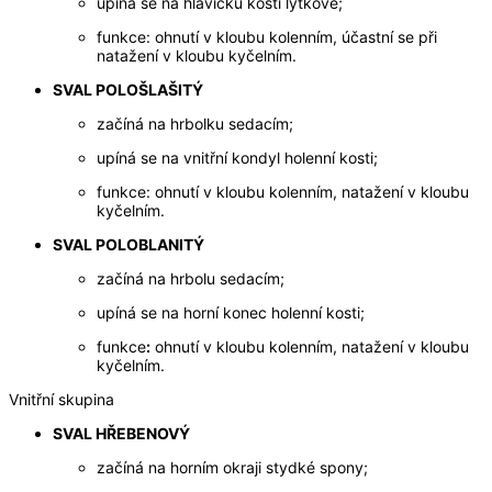
upíná se na hlavičku kosti lýtkové;
funkce: ohnutí v kloubu kolenním, účastní se při
natažení v kloubu kyčelním.
SVAL POLOŠLAŠITÝ
začíná na hrbolku sedacím;
upíná se na vnitřní kondyl holenní kosti;
funkce: ohnutí v kloubu kolenním, natažení v kloubu
kyčelním.
SVAL POLOBLANITÝ
začíná na hrbolu sedacím;
upíná se na horní konec holenní kosti;
funkce
:
ohnutí v kloubu kolenním, natažení v kloubu
kyčelním.
Vnitřní skupina
SVAL HŘEBENOVÝ
začíná na horním okraji stydké spony;