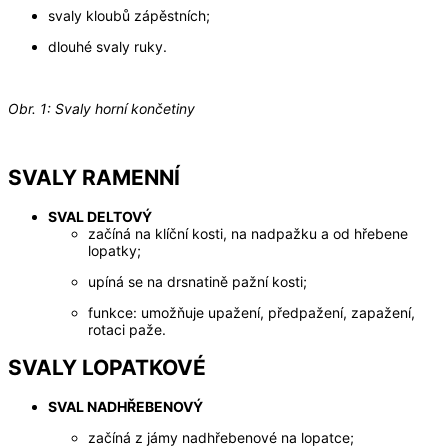
svaly kloubů zápěstních;
dlouhé svaly ruky.
Obr. 1: Svaly horní končetiny
SVALY RAMENNÍ
SVAL DELTOVÝ
​začíná na klíční kosti, na nadpažku a od hřebene
lopatky;
upíná se na drsnatině pažní kosti;
funkce: umožňuje upažení, předpažení, zapažení,
rotaci paže.
SVALY LOPATKOVÉ
SVAL NADHŘEBENOVÝ
začíná z jámy nadhřebenové na lopatce;