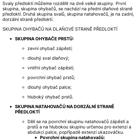
Svaly předloktí můžeme rozdělit na dvě velké skupiny. První
skupina, skupina ohybačů, se nachází na přední dlaňové straně
předloktí. Druhá skupina svalů, skupina natahovačů, je na zadní,
dorzální straně předloktí.
SKUPINA OHYBAČŮ NA DLAŇOVÉ STRANĚ PŘEDLOKTÍ
SKUPINA OHYBAČE PRSTŮ:
zevní ohybač zápěstí;
dlouhý sval dlaňový;
vnitřní ohybač zápěstí;
povrchní ohybač prstů;
dlouhý ohybač palce;
hluboký ohybač prstů.
SKUPINA NATAHOVAČŮ NA DORZÁLNÍ STRANĚ
PŘEDLOKTÍ
Dělí se na povrchní skupinu natahovačů zápěstí a
prstů a na hlubokou skupinu určenou pro extenzi a
abdukci palce, popřípadě extenzi ukazováčku.
Povrchní skupina natahovačů
: