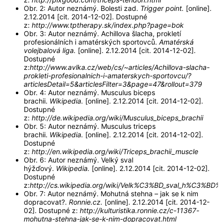
Obr. 2: Autor neznámý. Bolesti zad.
Trigger point.
[online].
2.12.2014 [cit. 2014-12-02]. Dostupné
z:
http://www.tptherapy.sk/index.php?page=bok
Obr. 3: Autor neznámý. Achillova šlacha, prokletí
profesionálních i amatérských sportovců.
Amatérská
volejbalová liga.
[online]. 2.12.2014 [cit. 2014-12-02].
Dostupné
z:
http://www.avlka.cz/web/cs/~articles/Achillova-slacha-
prokleti-profesionalnich-i-amaterskych-sportovcu/?
articlesDetail=5&articlesFilter=3&page=47&rollout=379
Obr. 4: Autor neznámý. Musculus biceps
brachii.
Wikipedia.
[online]. 2.12.2014 [cit. 2014-12-02].
Dostupné
z:
http://de.wikipedia.org/wiki/Musculus_biceps_brachii
Obr. 5: Autor neznámý. Musculus triceps
brachii.
Wikipedia.
[online]. 2.12.2014 [cit. 2014-12-02].
Dostupné
z:
http://en.wikipedia.org/wiki/Triceps_brachii_muscle
Obr. 6: Autor neznámý. Velký sval
hýžďový.
Wikipedia.
[online]. 2.12.2014 [cit. 2014-12-02].
Dostupné
z:
http://cs.wikipedia.org/wiki/Velk%C3%BD_sval_h%C3
Obr. 7: Autor neznámý. Mohutná stehna – jak se k nim
dopracovat?.
Ronnie.cz.
[online]. 2.12.2014 [cit. 2014-12-
02]. Dostupné z:
http://kulturistika.ronnie.cz/c-11367-
mohutna-stehna-jak-se-k-nim-dopracovat.html