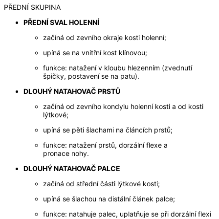
PŘEDNÍ SKUPINA
PŘEDNÍ SVAL HOLENNÍ
začíná od zevního okraje kosti holenní;
upíná se na vnitřní kost klínovou;
funkce: natažení v kloubu hlezenním (zvednutí
špičky, postavení se na patu).
DLOUHÝ NATAHOVAČ PRSTŮ
začíná od zevního kondylu holenní kosti a od kosti
lýtkové;
upíná se pěti šlachami na článcích prstů;
funkce: natažení prstů, dorzální flexe a
pronace nohy.
DLOUHÝ NATAHOVAČ PALCE
začíná od střední části lýtkové kosti;
upíná se šlachou na distální článek palce;
funkce: natahuje palec, uplatňuje se při dorzální flexi