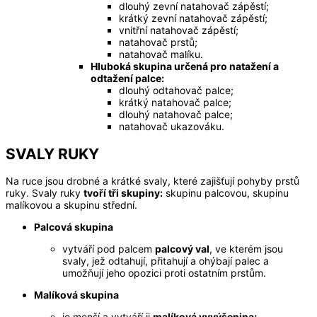
dlouhý zevní natahovač zápěstí;
krátký zevní natahovač zápěstí;
vnitřní natahovač zápěstí;
natahovač prstů;
natahovač malíku.
Hluboká skupina určená pro natažení a
odtažení palce
:
dlouhý odtahovač palce;
krátký natahovač palce;
dlouhý natahovač palce;
natahovač ukazováku.
SVALY RUKY
Na ruce jsou drobné a krátké svaly, které zajišťují pohyby prstů
ruky. Svaly ruky
tvoří tři skupiny
:
skupinu palcovou, skupinu
malíkovou a skupinu střední.
Palcová skupina
vytváří pod palcem
palcový val
, ve kterém jsou
svaly, jež odtahují, přitahují a ohýbají palec a
umožňují jeho opozici proti ostatním prstům.
Malíková skupina
je menší a vytváří ji
malíková vyvýšenina;