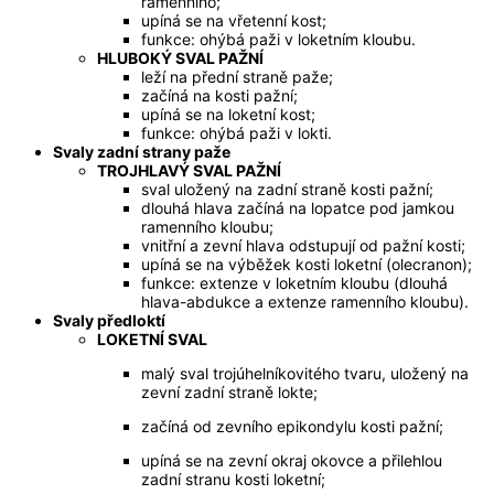
ramenního;
upíná se na vřetenní kost;
funkce: ohýbá paži v loketním kloubu.
HLUBOKÝ SVAL PAŽNÍ
leží na přední straně paže;
začíná na kosti pažní;
upíná se na loketní kost;
funkce: ohýbá paži v lokti.
Svaly zadní strany paže
TROJHLAVÝ SVAL PAŽNÍ
sval uložený na zadní straně kosti pažní;
dlouhá hlava začíná na lopatce pod jamkou
ramenního kloubu;
vnitřní a zevní hlava odstupují od pažní kosti;
upíná se na výběžek kosti loketní (olecranon);
funkce: extenze v loketním kloubu (dlouhá
hlava-abdukce a extenze ramenního kloubu).
Svaly předloktí
LOKETNÍ SVAL
malý sval trojúhelníkovitého tvaru, uložený na
zevní zadní straně lokte;
začíná od zevního epikondylu kosti pažní;
upíná se na zevní okraj okovce a přilehlou
zadní stranu kosti loketní;