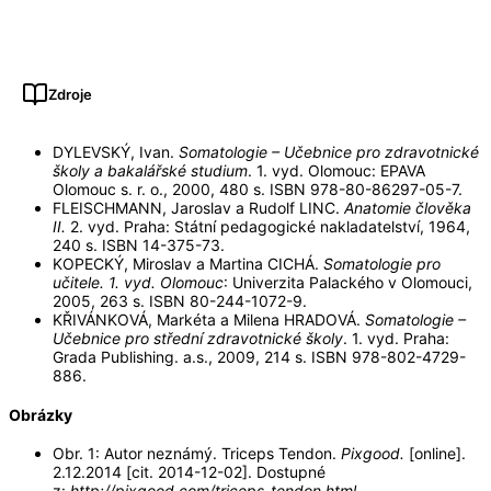
Zdroje
DYLEVSKÝ, Ivan.
Somatologie – Učebnice pro zdravotnické
školy a bakalářské studium
. 1. vyd. Olomouc: EPAVA
Olomouc s. r. o., 2000, 480 s. ISBN 978-80-86297-05-7.
FLEISCHMANN, Jaroslav a Rudolf LINC.
Anatomie člověka
II.
2. vyd. Praha: Státní pedagogické nakladatelství, 1964,
240 s. ISBN 14-375-73.
KOPECKÝ, Miroslav a Martina CICHÁ.
Somatologie pro
učitele. 1. vyd. Olomouc
: Univerzita Palackého v Olomouci,
2005, 263 s. ISBN 80-244-1072-9.
KŘIVÁNKOVÁ, Markéta a Milena HRADOVÁ.
Somatologie –
Učebnice pro střední zdravotnické školy
. 1. vyd. Praha:
Grada Publishing. a.s., 2009, 214 s. ISBN 978-802-4729-
886.
Obrázky
Obr. 1: Autor neznámý. Triceps Tendon.
Pixgood.
[online].
2.12.2014 [cit. 2014-12-02]. Dostupné
z:
http://pixgood.com/triceps-tendon.html