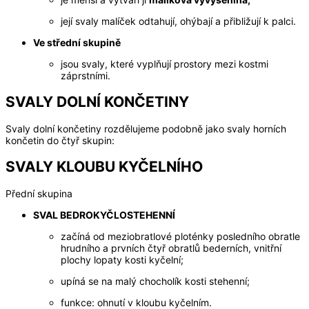
její svaly malíček odtahují, ohýbají a přibližují k palci.
Ve střední skupině
jsou svaly, které vyplňují prostory mezi kostmi
záprstními.
SVALY DOLNÍ KONČETINY
Svaly dolní končetiny rozdělujeme podobně jako svaly horních
končetin do čtyř skupin:
SVALY KLOUBU KYČELNÍHO
Přední skupina
SVAL BEDROKYČLOSTEHENNÍ
začíná od meziobratlové ploténky posledního obratle
hrudního a prvních čtyř obratlů bederních, vnitřní
plochy lopaty kosti kyčelní;
upíná se na malý chocholík kosti stehenní;
funkce: ohnutí v kloubu kyčelním.