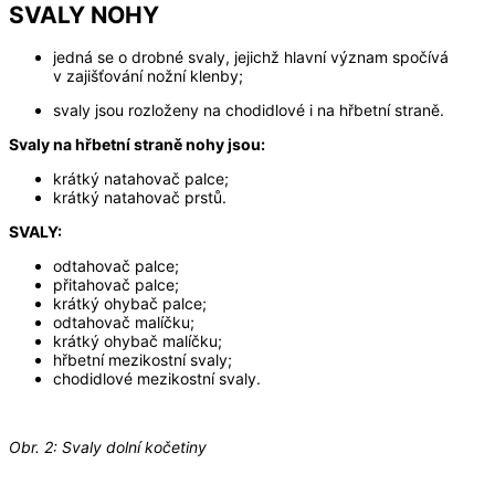
SVALY NOHY
jedná se o drobné svaly, jejichž hlavní význam spočívá
v zajišťování nožní klenby;
svaly jsou rozloženy na chodidlové i na hřbetní straně.
Svaly na hřbetní straně nohy jsou:
krátký natahovač palce;
krátký natahovač prstů.
SVALY:
odtahovač palce;
přitahovač palce;
krátký ohybač palce;
odtahovač malíčku;
krátký ohybač malíčku;
hřbetní mezikostní svaly;
chodidlové mezikostní svaly.
Obr. 2: Svaly dolní kočetiny