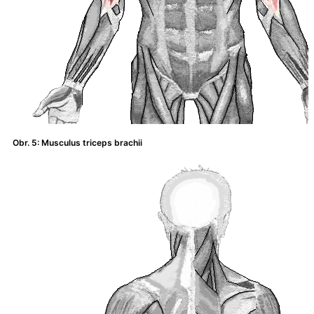
Obr. 5: Musculus triceps brachii