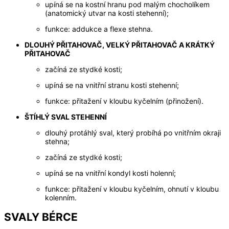
upíná se na kostní hranu pod malým chocholíkem
(anatomický utvar na kosti stehenní);
funkce: addukce a flexe stehna.
DLOUHÝ PŘITAHOVAČ, VELKÝ PŘITAHOVAČ A KRÁTKÝ
PŘITAHOVAČ
začíná ze stydké kosti;
upíná se na vnitřní stranu kosti stehenní;
funkce: přitažení v kloubu kyčelním (přinožení).
ŠTÍHLÝ SVAL STEHENNÍ
dlouhý protáhlý sval, který probíhá po vnitřním okraji
stehna;
začíná ze stydké kosti;
upíná se na vnitřní kondyl kosti holenní;
funkce: přitažení v kloubu kyčelním, ohnutí v kloubu
kolenním.
SVALY BÉRCE