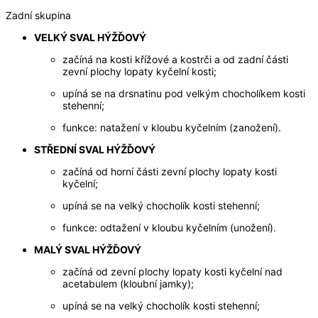
Zadní skupina
VELKÝ SVAL HÝŽĎOVÝ
začíná na kosti křížové a kostrči a od zadní části
zevní plochy lopaty kyčelní kosti;
upíná se na drsnatinu pod velkým chocholíkem kosti
stehenní;
funkce: natažení v kloubu kyčelním (zanožení).
STŘEDNÍ SVAL HÝŽĎOVÝ
začíná od horní části zevní plochy lopaty kosti
kyčelní;
upíná se na velký chocholík kosti stehenní;
funkce: odtažení v kloubu kyčelním (unožení).
MALÝ SVAL HÝŽĎOVÝ
začíná od zevní plochy lopaty kosti kyčelní nad
acetabulem (kloubní jamky);
upíná se na velký chocholík kosti stehenní;