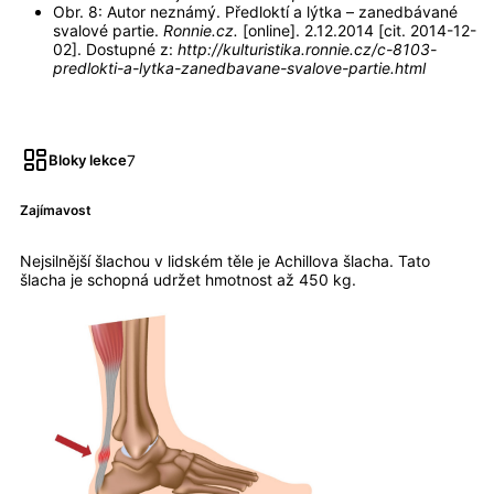
Obr. 8: Autor neznámý. Předloktí a lýtka – zanedbávané
svalové partie.
Ronnie.cz.
[online]. 2.12.2014 [cit. 2014-12-
02]. Dostupné z:
http://kulturistika.ronnie.cz/c-8103-
predlokti-a-lytka-zanedbavane-svalove-partie.html
7
Bloky lekce
Zajímavost
Nejsilnější šlachou v lidském těle je Achillova šlacha. Tato
šlacha je schopná udržet hmotnost až 450 kg.