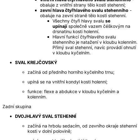
obaluje z vnitřní strany tělo kosti stehenní;
zevní hlava čtyřhlavého svalu stehenního
-
obaluje na zevní straně tělo kosti stehenní.
Všechny čtyři hlavy svalu
se
upínají
společně vazem čéškovým na
drsnatinu kosti holenní.
Hlavní funkcí čtyřhlavého svalu
stehenního je natažení v kloubu kolenním.
Přímý sval stehenní, navíc provádí ohnutí
v kloubu kyčelním.
SVAL KREJČOVSKÝ
začíná od předního horního kyčelního trnu;
upíná se na vnitřní kondyl kosti holenní;
funkce: flexe a abdukce v kloubu kyčelním a
kolenním.
Zadní skupina
DVOJHLAVÝ SVAL STEHENNÍ
začíná na hrbolu sedacím, od zevního okraje stehenní
kosti v dolní polovině;