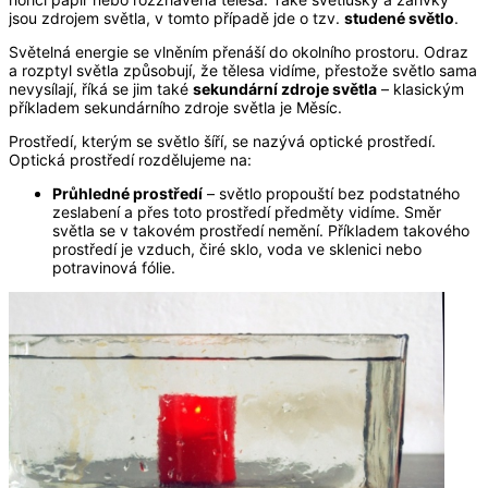
jsou zdrojem světla, v tomto případě jde o tzv.
studené světlo
.
Světelná energie se vlněním přenáší do okolního prostoru. Odraz
a rozptyl světla způsobují, že tělesa vidíme, přestože světlo sama
nevysílají, říká se jim také
sekundární zdroje světla
– klasickým
příkladem sekundárního zdroje světla je Měsíc.
Prostředí, kterým se světlo šíří, se nazývá optické prostředí.
Optická prostředí rozdělujeme na:
Průhledné prostředí
– světlo propouští bez podstatného
zeslabení a přes toto prostředí předměty vidíme. Směr
světla se v takovém prostředí nemění. Příkladem takového
prostředí je vzduch, čiré sklo, voda ve sklenici nebo
potravinová fólie.