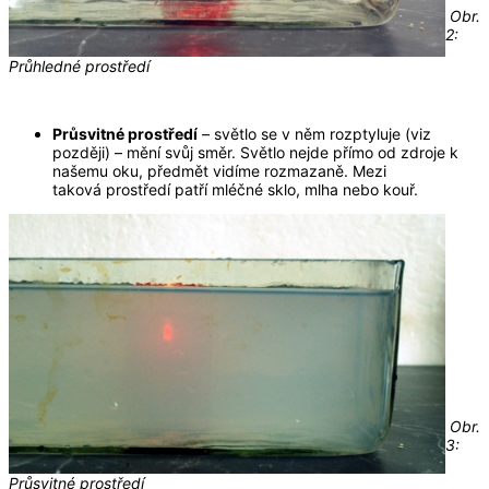
Obr.
2:
Průhledné prostředí
Průsvitné prostředí
– světlo se v něm rozptyluje (viz
později) – mění svůj směr. Světlo nejde přímo od zdroje k
našemu oku, předmět vidíme rozmazaně. Mezi
taková prostředí patří mléčné sklo, mlha nebo kouř.
Obr.
3:
Průsvitné prostředí