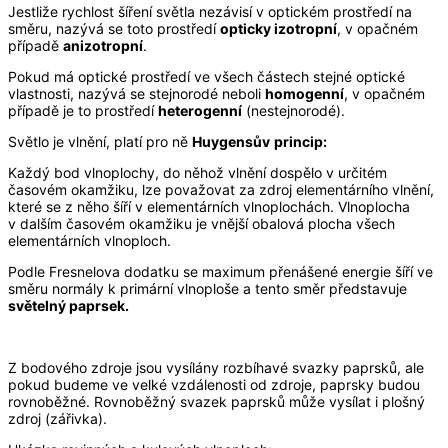
Jestliže rychlost šíření světla nezávisí v optickém prostředí na
směru, nazývá se toto prostředí
opticky izotropní
, v opačném
případě
anizotropní
.
Pokud má optické prostředí ve všech částech stejné optické
vlastnosti, nazývá se stejnorodé neboli
homogenní
, v opačném
případě je to prostředí
heterogenní
(nestejnorodé).
Světlo je vlnění, platí pro ně
Huygensův
princip:
Každý bod vlnoplochy, do něhož vlnění dospělo v určitém
časovém okamžiku, lze považovat za zdroj elementárního vlnění,
které se z něho šíří v elementárních vlnoplochách. Vlnoplocha
v dalším časovém okamžiku je vnější obalová plocha všech
elementárních vlnoploch.
Podle Fresnelova dodatku se maximum přenášené energie šíří ve
směru normály k primární vlnoploše a tento směr představuje
světelný paprsek.
Z bodového zdroje jsou vysílány rozbíhavé svazky paprsků, ale
pokud budeme ve velké vzdálenosti od zdroje, paprsky budou
rovnoběžné. Rovnoběžný svazek paprsků může vysílat i plošný
zdroj (zářivka).