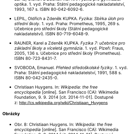
optika
. 1. vyd. Praha: Státní pedagogické nakladatelství,
1993, 167 s. ISBN 80-042-6092-6.
LEPIL, Oldřich a Zdeněk KUPKA.
Fyzika: Sbírka úloh pro
střední školy
. 1. vyd. Praha: Prometheus, 1995, 269 s.
Učebnice pro střední školy (Státní pedagogické
nakladatelství). ISBN 80-719-6048-9.
RAUNER, Karel a Zdeněk KUPKA.
Fyzika 7: učebnice pro
základní školy a víceletá gymnázia
. 1. vyd. Plzeň: Fraus,
2005, 136 s. Učebnice pro střední školy (Prometheus).
ISBN 80-723-8431-7.
SVOBODA, Emanuel.
Přehled středoškolské fyziky
. 1. vyd.
Praha: Státní pedagogické nakladatelství, 1991, 588 s.
ISBN 80-042-2435-0.
Christiaan Huygens. In:
Wikipedia: the free
encyclopedia
[online]. San Francisco (CA): Wikimedia
Foundation, 9. 9. 2014 [cit. 2014-11-01]. Dostupné
z:
http://cs.wikipedia.org/wiki/Christiaan_Huygens
Obrázky
Obr. 8: Christiaan Huygens. In:
Wikipedia: the free
encyclopedia
[online]. San Francisco (CA): Wikimedia