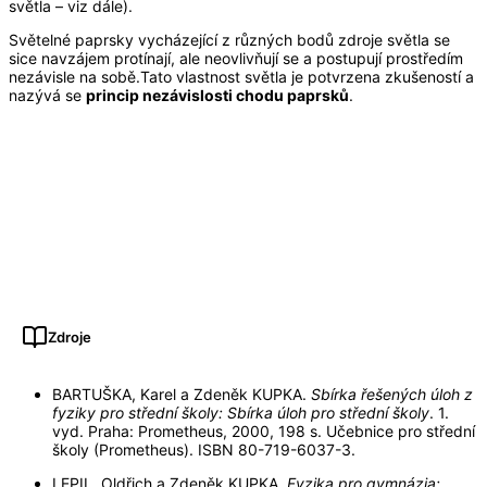
světla – viz dále).
Světelné paprsky vycházející z různých bodů zdroje světla se
sice navzájem protínají, ale neovlivňují se a postupují prostředím
nezávisle na sobě.Tato vlastnost světla je potvrzena zkušeností a
nazývá se
princip nezávislosti chodu paprsků
.
Zdroje
BARTUŠKA, Karel a Zdeněk KUPKA.
Sbírka řešených úloh z
fyziky pro střední školy: Sbírka úloh pro střední školy
. 1.
vyd. Praha: Prometheus, 2000, 198 s. Učebnice pro střední
školy (Prometheus). ISBN 80-719-6037-3.
LEPIL, Oldřich a Zdeněk KUPKA.
Fyzika pro gymnázia: