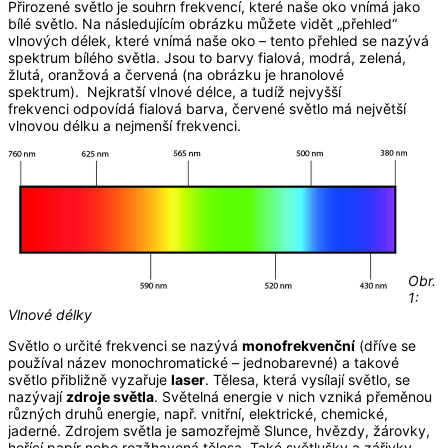
Přirozené světlo je souhrn frekvencí, které naše oko vnímá jako
bílé světlo. Na následujícím obrázku můžete vidět „přehled“
vlnových délek, které vnímá naše oko – tento přehled se nazývá
spektrum bílého světla. Jsou to barvy fialová, modrá, zelená,
žlutá, oranžová a červená (na obrázku je hranolové
spektrum). Nejkratší vlnové délce, a tudíž nejvyšší
frekvenci odpovídá fialová barva, červené světlo má největší
vlnovou délku a nejmenší frekvenci.
Obr.
1:
Vlnové délky
Světlo o určité frekvenci se nazývá
monofrekvenční
(dříve se
používal název monochromatické – jednobarevné) a takové
světlo přibližně vyzařuje
laser
. Tělesa, která vysílají světlo, se
nazývají
zdroje světla
. Světelná energie v nich vzniká přeměnou
různých druhů energie, např. vnitřní, elektrické, chemické,
jaderné. Zdrojem světla je samozřejmě Slunce, hvězdy, žárovky,
hořící papír nebo rozžhavená tělesa. Také světlušky a zářivky