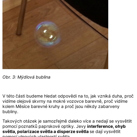
Obr. 3: Mýdlová bublina
V této části budeme hledat odpovědi na to, jak vzniká duha, proč
vidíme olejové skvrny na mokré vozovce barevně, proč vidíme
kolem Měsíce barevné kruhy a proč jsou někdy zabarveny
bubliny.
Takových otázek je samozřejmě daleko více a nedají se vysvětlit
pomocí poznatků paprskové optiky. Jevy
interference, ohyb
světla, polarizace světla a disperze světla
se dají vysvětlit
pomocí vlnových vlastností světla.