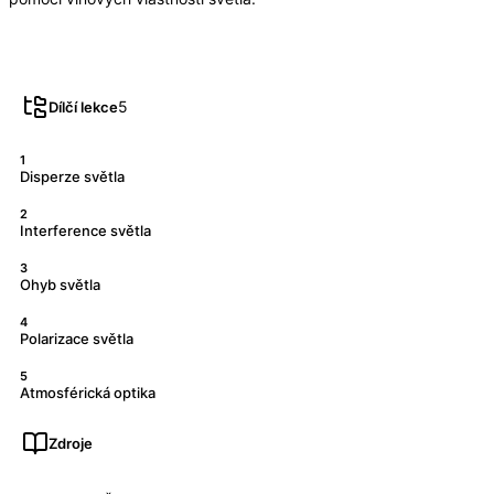
5
Dílčí lekce
1
Disperze světla
2
Interference světla
3
Ohyb světla
4
Polarizace světla
5
Atmosférická optika
Zdroje