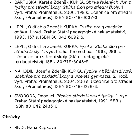
BARTUŠKA, Karel a Zdeněk KUPKA.
Sbírka řešených úloh z
fyziky pro střední školy: Sbírka úloh pro střední školy
. 1.
vyd. Praha: Prometheus, 2000, 198 s. Učebnice pro střední
školy (Prometheus). ISBN 80-719-6037-3.
LEPIL, Oldřich a Zdeněk KUPKA.
Fyzika pro gymnázia:
optika
. 1. vyd. Praha: Státní pedagogické nakladatelství,
1993, 167 s. ISBN 80-042-6092-6.
LEPIL, Oldřich a Zdeněk KUPKA.
Fyzika: Sbírka úloh pro
střední školy
. 1. vyd. Praha: Prometheus, 1995, 269 s.
Učebnice pro střední školy (Státní pedagogické
nakladatelství). ISBN 80-719-6048-9.
NAHODIL, Josef a Zdeněk KUPKA.
Fyzika v běžném životě:
učebnice pro základní školy a víceletá gymnázia.
2., rozš.
vyd. Praha: Prometheus, 2004, 206 s. Učebnice pro střední
školy (Prometheus). ISBN 80-719-6278-3.
SVOBODA, Emanuel.
Přehled středoškolské fyziky
. 1. vyd.
Praha: Státní pedagogické nakladatelství, 1991, 588 s.
ISBN 80-042-2435-0.
Obrázky
RNDr. Hana Kupková