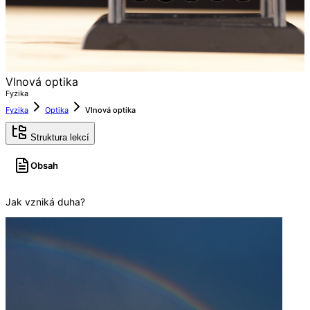
Vlnová optika
Fyzika
Fyzika
Optika
Vlnová optika
Struktura lekcí
Obsah
Jak vzniká duha?