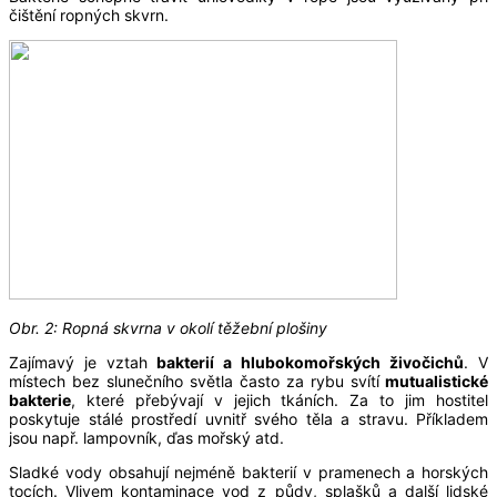
čištění ropných skvrn.
Obr. 2: Ropná skvrna v okolí těžební plošiny
Zajímavý je vztah
bakterií a hlubokomořských živočichů
. V
místech bez slunečního světla často za rybu svítí
mutualistické
bakterie
, které přebývají v jejich tkáních. Za to jim hostitel
poskytuje stálé prostředí uvnitř svého těla a stravu. Příkladem
jsou např. lampovník, ďas mořský atd.
Sladké vody obsahují nejméně bakterií v pramenech a horských
tocích. Vlivem kontaminace vod z půdy, splašků a další lidské