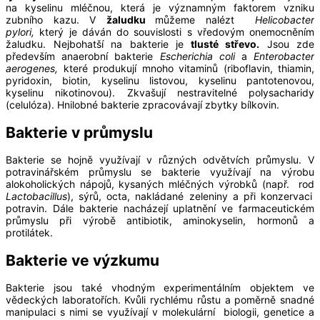
na kyselinu mléčnou, která je významným faktorem vzniku
zubního kazu. V
žaludku
můžeme nalézt
Helicobacter
pylori,
který je dáván do souvislosti s vředovým onemocněním
žaludku. Nejbohatší na bakterie je
tlusté střevo.
Jsou zde
především anaerobní bakterie
Escherichia coli
a
Enterobacter
aerogenes,
které produkují mnoho vitaminů (riboflavin, thiamin,
pyridoxin, biotin, kyselinu listovou, kyselinu pantotenovou,
kyselinu nikotinovou). Zkvašují nestravitelné polysacharidy
(celulóza). Hnilobné bakterie zpracovávají zbytky bílkovin.
Bakterie v průmyslu
Bakterie se hojně využívají v různých odvětvích průmyslu. V
potravinářském průmyslu se bakterie využívají na výrobu
alokoholických nápojů, kysaných mléčných výrobků (např. rod
Lactobacillus
), sýrů, octa, nakládané zeleniny a při konzervaci
potravin. Dále bakterie nacházejí uplatnění ve farmaceutickém
průmyslu při výrobě antibiotik, aminokyselin, hormonů a
protilátek.
Bakterie ve výzkumu
Bakterie jsou také vhodným experimentálním objektem ve
vědeckých laboratořích. Kvůli rychlému růstu a poměrně snadné
manipulaci s nimi se využívají v molekulární biologii, genetice a