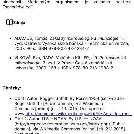
biochemii. Modelovým organismem je zejména bakterie
Escherichia coli
.
Zdroje
ADAMUS, Tomáš.
Základy mikrobiologie a imunologie
. 1.
vyd. Ostrava: Vysoká škola báňská - Technická univerzita,
2007. 96 s. ISBN 978-80-248-1284-7.
VLKOVÁ, Eva, RADA, Vojtěch a KILLER, Jiří.
Potravinářská
mikrobiologie
. 2. vyd. V Praze: Česká zemědělská
univerzita, 2009. 168 s. ISBN 978-80-213-1988-2.
Obrázky:
Obr.1: Autor: Rogger Griffith.By Rosser1954 (self-made -
Roger Griffith) [Public domain], via Wikimedia
Commons [online] [cit. 21.1.2015] Dostupné na
www
http://commons.wikimedia.org/wiki/File:An_alder_root_
Obr: 2: Autor: U.S. - NOAA. By U.S. — NOAA
(http://response.restoration.noaa.gov/index.php) [Public
domain], via Wikimedia Commons [online] [cit. 21.1.2015].
Dostupné na