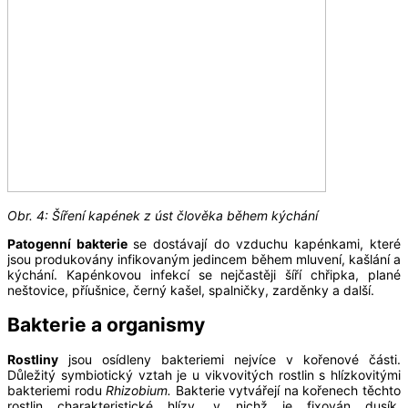
Obr. 4: Šíření kapének z úst člověka během kýchání
Patogenní bakterie
se dostávají do vzduchu kapénkami, které
jsou produkovány infikovaným jedincem během mluvení, kašlání a
kýchání. Kapénkovou infekcí se nejčastěji šíří chřipka, plané
neštovice, příušnice, černý kašel, spalničky, zarděnky a další.
Bakterie a organismy
Rostliny
jsou osídleny bakteriemi nejvíce v kořenové části.
Důležitý symbiotický vztah je u vikvovitých rostlin s hlízkovitými
bakteriemi rodu
Rhizobium.
Bakterie vytvářejí na kořenech těchto
rostlin charakteristické hlízy, v nichž je fixován dusík.