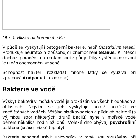
Obr. 1: Hlízka na kořenech olše
V půdě se vyskytují i patogenní bakterie, např.
Clostridium tetani.
Produkuje neurotoxin způsobující onemocnění
tetanus
. K infekci
dochází poraněním a kontaminací z půdy. Díky systému očkování
je u nás onemocnění vzácné.
Schopnost bakterií rozkládat mnohé látky se využívá při
zpracování
odpadu
(i toxického).
Bakterie ve vodě
Výskyt bakterií v mořské vodě je prokázán ve všech hloubkách a
oblastech. Nejvíce se jich vyskytuje poblíž pobřeží ve
znečištěných vodách. Většina sladkovodních a půdních bakterií (s
výjimkou spor některých druhů bacilů) hyne v mořské vodě
během několika hodin až dnů. Mořské dno obývají
psychrofilní
bakterie (snášejí nízké teploty).
Bakterie schopné trávit uhlovodíky v ropě jsou využívány při