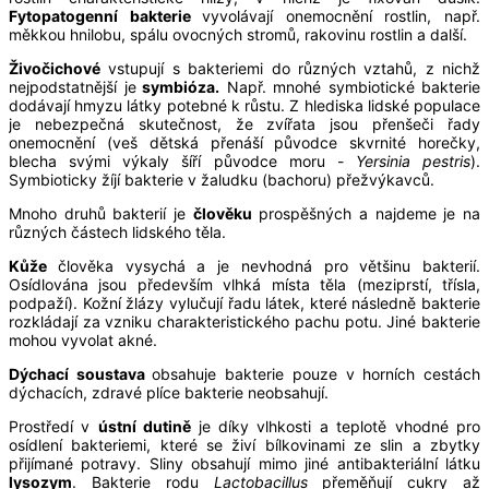
Fytopatogenní bakterie
vyvolávají onemocnění rostlin, např.
měkkou hnilobu, spálu ovocných stromů, rakovinu rostlin a další.
Živočichové
vstupují s bakteriemi do různých vztahů, z nichž
nejpodstatnější je
symbióza.
Např. mnohé symbiotické bakterie
dodávají hmyzu látky potebné k růstu. Z hlediska lidské populace
je nebezpečná skutečnost, že zvířata jsou přenšeči řady
onemocnění (veš dětská přenáší původce skvrnité horečky,
blecha svými výkaly šíří původce moru -
Yersinia pestris
).
Symbioticky žíjí bakterie v žaludku (bachoru) přežvýkavců.
Mnoho druhů bakterií je
člověku
prospěšných a najdeme je na
různých částech lidského těla.
Kůže
člověka vysychá a je nevhodná pro většinu bakterií.
Osídlována jsou především vlhká místa těla (meziprstí, třísla,
podpaží). Kožní žlázy vylučují řadu látek, které následně bakterie
rozkládají za vzniku charakteristického pachu potu. Jiné bakterie
mohou vyvolat akné.
Dýchací soustava
obsahuje bakterie pouze v horních cestách
dýchacích, zdravé plíce bakterie neobsahují.
Prostředí v
ústní dutině
je díky vlhkosti a teplotě vhodné pro
osídlení bakteriemi, které se živí bílkovinami ze slin a zbytky
přijímané potravy. Sliny obsahují mimo jiné antibakteriální látku
lysozym
. Bakterie rodu
Lactobacillus
přeměňují cukry až