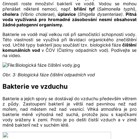
činnosti roste množství bakterií ve vodě. Vodou se mohou
přenášet některé nemoci, např.
břišní tyf
(
Salmonella typhi
),
cholera
(
Vibrio cholerae
),
úplavice
(
Shigella dysenteriae)
.
Pitná
voda využívaná pro hromadné zásobování nesmí obsahovat
žádné patogenní organismy.
Bakterie ve vodě mají velkou roli při samočistící schopnosti vody.
Této vlastnosti se využívá při likvidaci organického znečištění
vod. Určité typy bakterií jsou součástí tzv. biologické fáze
čištění
komunálních vod
v ČOV (Čistírny odpadních vod). Podívejte se
na video.
Obr. 3: Biologická fáze čištění odpadních vod
Bakterie ve vzduchu
Bakterie a jejich spory se dostávají do vzduchu především větrem
z půdy. Zastoupení bakterií je větší nad pevninou než nad
mořem, nad městem než nad vesnicí. Vlhká atmosféra je pro
bakterie méně výhodná než suchá, protože jsou s kapičkami
vody sráženy k zemi. Proto je po dešti čistší vzduch a v zimě
méně bakterií než v suchém létě.