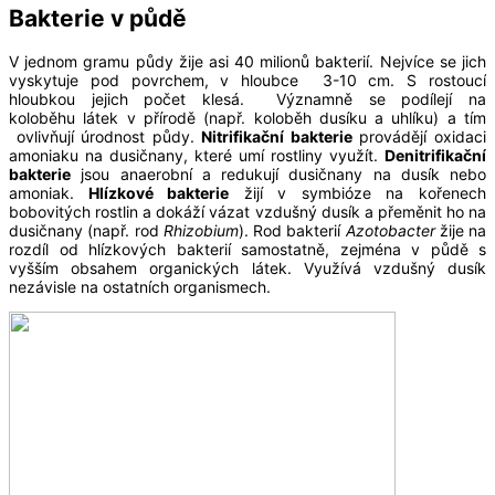
Bakterie v půdě
V jednom gramu půdy žije asi 40 milionů bakterií. Nejvíce se jich
vyskytuje pod povrchem, v hloubce 3-10 cm. S rostoucí
hloubkou jejich počet klesá. Významně se podílejí na
koloběhu látek v přírodě (např. koloběh dusíku a uhlíku) a tím
ovlivňují úrodnost půdy.
Nitrifikační bakterie
provádějí oxidaci
amoniaku na dusičnany, které umí rostliny využít.
Denitrifikační
bakterie
jsou anaerobní a redukují dusičnany na dusík nebo
amoniak.
Hlízkové bakterie
žijí v symbióze na kořenech
bobovitých rostlin a dokáží vázat vzdušný dusík a přeměnit ho na
dusičnany (např. rod
Rhizobium
). Rod bakterií
Azotobacter
žije na
rozdíl od hlízkových bakterií samostatně, zejména v půdě s
vyšším obsahem organických látek. Využívá vzdušný dusík
nezávisle na ostatních organismech.