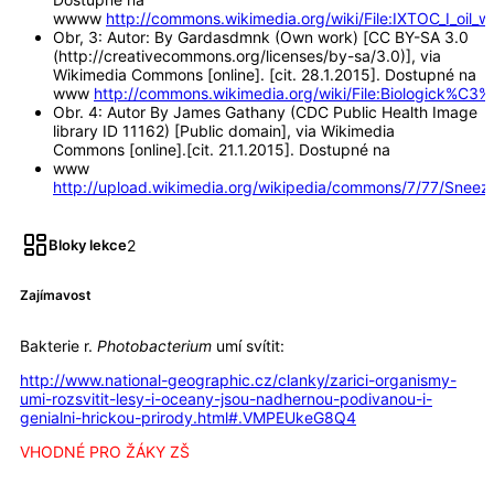
wwww
http://commons.wikimedia.org/wiki/File:IXTOC_I_oil_w
Obr, 3: Autor: By Gardasdmnk (Own work) [CC BY-SA 3.0
(http://creativecommons.org/licenses/by-sa/3.0)], via
Wikimedia Commons [online]. [cit. 28.1.2015]. Dostupné na
www
http://commons.wikimedia.org/wiki/File:Biologic
Obr. 4: Autor By James Gathany (CDC Public Health Image
library ID 11162) [Public domain], via Wikimedia
Commons [online].[cit. 21.1.2015]. Dostupné na
www
http://upload.wikimedia.org/wikipedia/commons/7/77/Sneez
2
Bloky lekce
Zajímavost
Bakterie r.
Photobacterium
umí svítit:
http://www.national-geographic.cz/clanky/zarici-organismy-
umi-rozsvitit-lesy-i-oceany-jsou-nadhernou-podivanou-i-
genialni-hrickou-prirody.html#.VMPEUkeG8Q4
VHODNÉ PRO ŽÁKY ZŠ