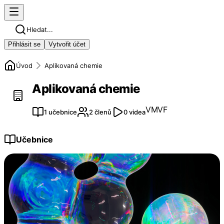
Hledat...
Přihlásit se
Vytvořit účet
Úvod
Aplikovaná chemie
Aplikovaná chemie
VM
VF
1 učebnice
2 členů
0 videa
Učebnice