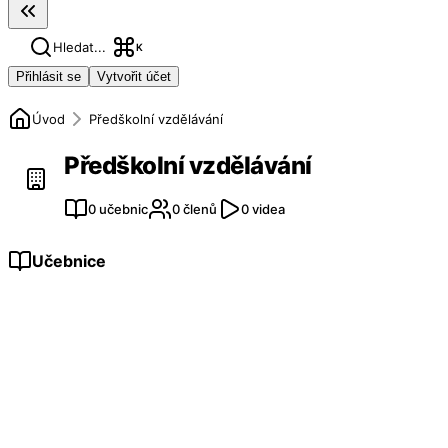
Hledat...
K
Přihlásit se
Vytvořit účet
Úvod
Předškolní vzdělávání
Předškolní vzdělávání
0 učebnic
0 členů
0 videa
Učebnice