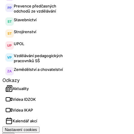
Prevence předčasných
PP
odchodů ze vzdělávání
Stavebnictví
ST
Strojírenství
ST
UPOL
UP
Vzdělávání pedagogických
VP
pracovníků SŠ
Zemědělství a chovatelství
ZA
Odkazy
Aktuality
Videa IDZOK
Videa IKAP
Kalendář akcí
Nastavení cookies