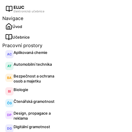
ELUC
Elektronická učebnice
Navigace
Úvod
Učebnice
Pracovní prostory
Aplikovaná chemie
AC
Automobilní technika
AT
Bezpečnost a ochrana
BA
osob a majetku
Biologie
BI
Čtenářská gramotnost
ČG
Design, propagace a
DP
reklama
Digitální gramotnost
DG