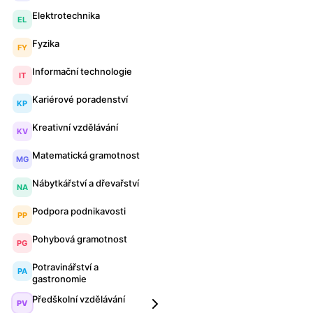
Elektrotechnika
EL
Fyzika
FY
Informační technologie
IT
Kariérové poradenství
KP
Kreativní vzdělávání
KV
Matematická gramotnost
MG
Nábytkářství a dřevařství
NA
Podpora podnikavosti
PP
Pohybová gramotnost
PG
Potravinářství a
PA
gastronomie
Předškolní vzdělávání
PV