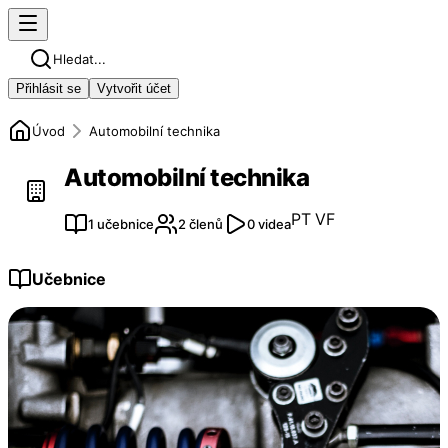
Hledat...
Přihlásit se
Vytvořit účet
Úvod
Automobilní technika
Automobilní technika
PT
VF
1 učebnice
2 členů
0 videa
Učebnice