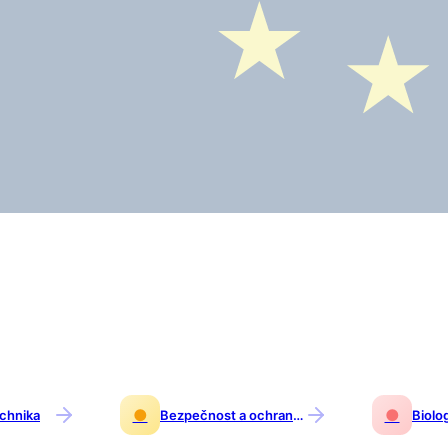
●
●
echnika
Bezpečnost a ochrana osob a majetku
Biolo