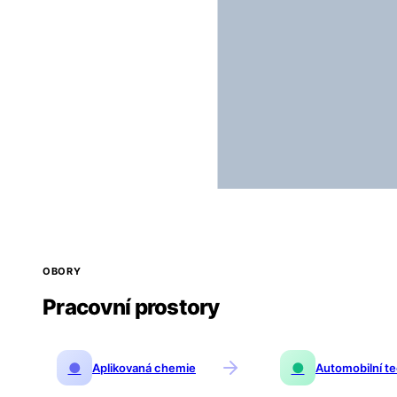
OBORY
Pracovní prostory
●
●
Aplikovaná chemie
Automobilní t