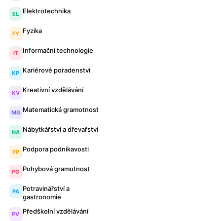
Elektrotechnika
EL
Fyzika
FY
Informační technologie
IT
Kariérové poradenství
KP
Kreativní vzdělávání
KV
Matematická gramotnost
MG
Nábytkářství a dřevařství
NA
Podpora podnikavosti
PP
Pohybová gramotnost
PG
Potravinářství a
PA
gastronomie
Předškolní vzdělávání
PV