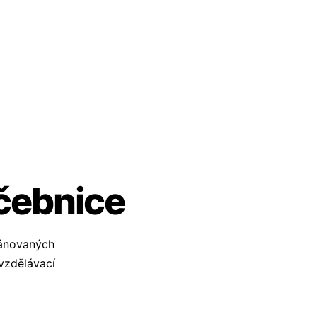
učebnice
lánovaných
vzdělávací