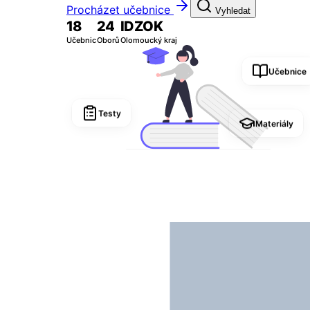
Procházet učebnice
Vyhledat
18
24
IDZOK
Učebnic
Oborů
Olomoucký kraj
Učebnice
Testy
Materiály