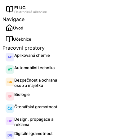
ELUC
Elektronická učebnice
Navigace
Úvod
Učebnice
Pracovní prostory
Aplikovaná chemie
AC
Automobilní technika
AT
Bezpečnost a ochrana
BA
osob a majetku
Biologie
BI
Čtenářská gramotnost
ČG
Design, propagace a
DP
reklama
Digitální gramotnost
DG