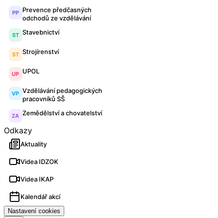
Prevence předčasných
PP
odchodů ze vzdělávání
Stavebnictví
ST
Strojírenství
ST
UPOL
UP
Vzdělávání pedagogických
VP
pracovníků SŠ
Zemědělství a chovatelství
ZA
Odkazy
Aktuality
Videa IDZOK
Videa IKAP
Kalendář akcí
Nastavení cookies