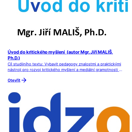
Úvod do kritického myšlení (autor Mgr. Jiří MALIŠ,
Ph.D.)
Cíl studijního textu: Vybavit pedagogy znalostmi a praktickými
nástroji pro rozvoj kritického myšlení a mediální gramotnosti u
žáků. Poskytnutí stěženích infomrací k osvojení klíčových
Otevřít
dovednosti nezbytných pro orientaci v současné informačně
přesycené a post-faktické společnosti, jako je schopnost
analyzovat informace, rozpoznávat manipulace a vést věcnou a
respektující diskuzi.