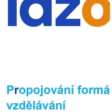
jejich vzdělávací dráhu, a nabízí doporučení, jak těmto
nerovnostem předcházet. Důraz je kladen na praktické využití
získaných poznatků v každodenní pedagogické praxi. Učebnice
podporuje rozvoj kompetencí pedagogů při vytváření podmínek
pro rovný přístup ke vzdělávání a při budování prostředí, které
umožňuje všem žákům naplno rozvíjet jejich potenciál bez
ohledu na jejich sociální zázemí.