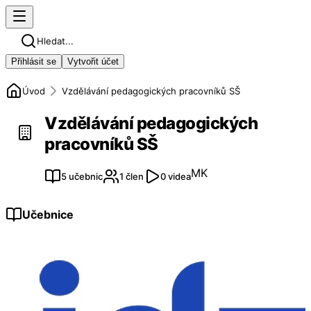
Hledat...
Přihlásit se
Vytvořit účet
Úvod
Vzdělávání pedagogických pracovníků SŠ
Vzdělávání pedagogických
pracovníků SŠ
MK
5 učebnic
1 člen
0 videa
Učebnice