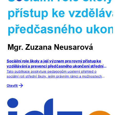
Sociální role školy a její význam pro rovný přístup ke
vzdělávání a prevenci předčasného ukončení střední
školy
Tato publikace poskytuje pedagogům ucelený přehled o
sociální roli střední školy, jejím právním rámci a možnostech
podpory žáků ohrožených sociálním znevýhodněním. Zaměřuje
Otevřít
se na podpůrná opatření, strategie vytváření bezpečného a
inkluzivního školního prostředí i postupy, které přispívají k
prevenci předčasného ukončení vzdělávání. Publikace
vysvětluje význam školy jako klíčového prostředí pro osobní,
sociální i vzdělávací rozvoj mladých lidí. Ukazuje, jak může
sociální znevýhodnění ovlivňovat vzdělávací výsledky žáků a