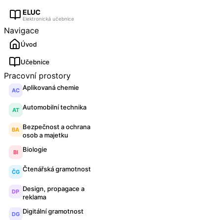
ELUC
Elektronická učebnice
Navigace
Úvod
Učebnice
Pracovní prostory
Aplikovaná chemie
AC
Automobilní technika
AT
Bezpečnost a ochrana
BA
osob a majetku
Biologie
BI
Čtenářská gramotnost
ČG
Design, propagace a
DP
reklama
Digitální gramotnost
DG