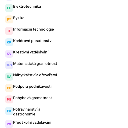
Elektrotechnika
EL
Fyzika
FY
Informační technologie
IT
Kariérové poradenství
KP
Kreativní vzdělávání
KV
Matematická gramotnost
MG
Nábytkářství a dřevařství
NA
Podpora podnikavosti
PP
Pohybová gramotnost
PG
Potravinářství a
PA
gastronomie
Předškolní vzdělávání
PV