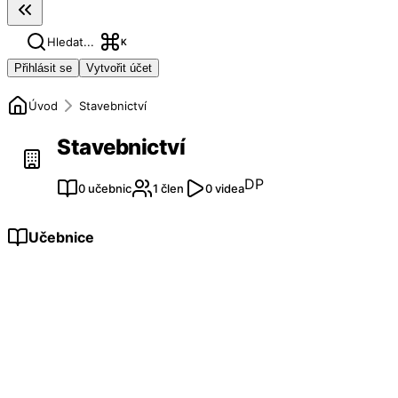
Hledat...
K
Přihlásit se
Vytvořit účet
Úvod
Stavebnictví
Stavebnictví
DP
0 učebnic
1 člen
0 videa
Učebnice