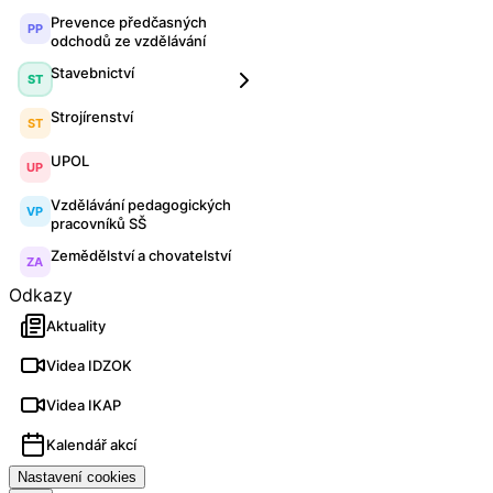
Prevence předčasných
PP
odchodů ze vzdělávání
Stavebnictví
ST
Strojírenství
ST
UPOL
UP
Vzdělávání pedagogických
VP
pracovníků SŠ
Zemědělství a chovatelství
ZA
Odkazy
Aktuality
Videa IDZOK
Videa IKAP
Kalendář akcí
Nastavení cookies