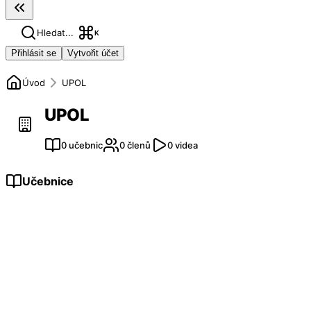
Hledat...
K
Přihlásit se
Vytvořit účet
Úvod
UPOL
UPOL
0 učebnic
0 členů
0 videa
Učebnice