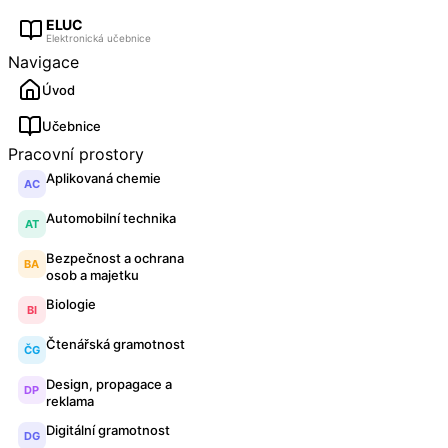
ELUC
Elektronická učebnice
Navigace
Úvod
Učebnice
Pracovní prostory
Aplikovaná chemie
AC
Automobilní technika
AT
Bezpečnost a ochrana
BA
osob a majetku
Biologie
BI
Čtenářská gramotnost
ČG
Design, propagace a
DP
reklama
Digitální gramotnost
DG