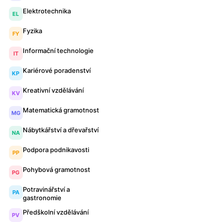
Elektrotechnika
EL
Fyzika
FY
Informační technologie
IT
Kariérové poradenství
KP
Kreativní vzdělávání
KV
Matematická gramotnost
MG
Nábytkářství a dřevařství
NA
Podpora podnikavosti
PP
Pohybová gramotnost
PG
Potravinářství a
PA
gastronomie
Předškolní vzdělávání
PV