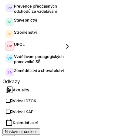
Prevence předčasných
PP
odchodů ze vzdělávání
Stavebnictví
ST
Strojírenství
ST
UPOL
UP
Vzdělávání pedagogických
VP
pracovníků SŠ
Zemědělství a chovatelství
ZA
Odkazy
Aktuality
Videa IDZOK
Videa IKAP
Kalendář akcí
Nastavení cookies