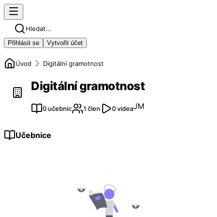
Hledat...
Přihlásit se
Vytvořit účet
Úvod
Digitální gramotnost
Digitální gramotnost
JM
0 učebnic
1 člen
0 videa
Učebnice