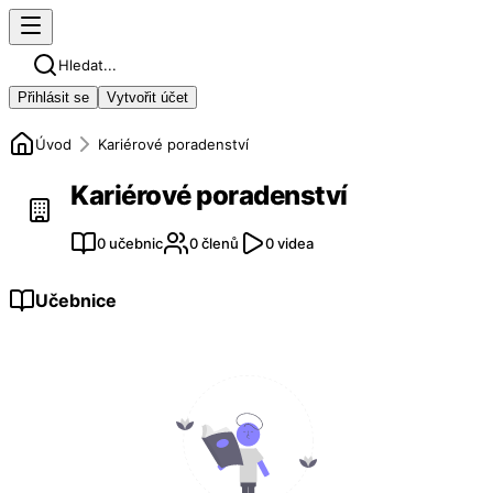
Hledat...
Přihlásit se
Vytvořit účet
Úvod
Kariérové poradenství
Kariérové poradenství
0 učebnic
0 členů
0 videa
Učebnice