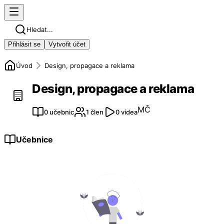
Hledat...
Přihlásit se
Vytvořit účet
Úvod
Design, propagace a reklama
Design, propagace a reklama
MČ
0 učebnic
1 člen
0 videa
Učebnice