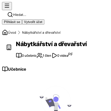
Hledat...
Přihlásit se
Vytvořit účet
Úvod
Nábytkářství a dřevařství
Nábytkářství a dřevařství
PF
0 učebnic
1 člen
0 videa
Učebnice