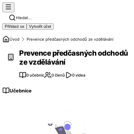
Hledat...
Přihlásit se
Vytvořit účet
Úvod
Prevence předčasných odchodů ze vzdělávání
Prevence předčasných odchodů
ze vzdělávání
0 učebnic
0 členů
0 videa
Učebnice